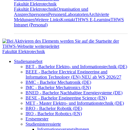
Fakultät Elektrotechnik
Fakultät Elektrotechnik
Organisation und
Ansprechpersonen
Personen
Laboratorien
Archivierte
Meldungen
Weitere Links
Kontakt
THWS E-Learning
THWS
Intranet (Personal)
Fakultät Elektrotechnik
Studienangebot
BET - Bachelor Elektro- und Informationstechnik (DE)
BEEE - Bachelor Electrical Engineering and
Information Technology (EN) NEU ab WS 2026/27
BMC - Bachelor Mechatronik (DE)
IMC - Bachelor Mechatronics (EN)
BNED - Bachelor Nachhaltige Energiesysteme (DE)
BESE - Bachelor Engineering Science (EN)
MET - Master Elektro- und Informationstechnik (DE)
BRO - Bachelor Robotik (DE)
IRO - Bachelor Robotics (EN)
Erstsemester
Studieninteressierte
Informationsveranstaltungen