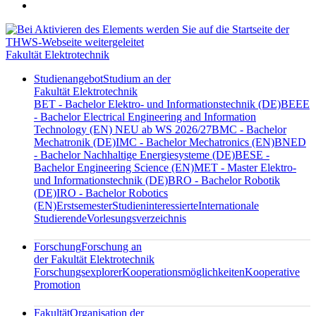
Fakultät Elektrotechnik
Studienangebot
Studium an der
Fakultät Elektrotechnik
BET - Bachelor Elektro- und Informationstechnik (DE)
BEEE
- Bachelor Electrical Engineering and Information
Technology (EN) NEU ab WS 2026/27
BMC - Bachelor
Mechatronik (DE)
IMC - Bachelor Mechatronics (EN)
BNED
- Bachelor Nachhaltige Energiesysteme (DE)
BESE -
Bachelor Engineering Science (EN)
MET - Master Elektro-
und Informationstechnik (DE)
BRO - Bachelor Robotik
(DE)
IRO - Bachelor Robotics
(EN)
Erstsemester
Studieninteressierte
Internationale
Studierende
Vorlesungsverzeichnis
Forschung
Forschung an
der Fakultät Elektrotechnik
Forschungsexplorer
Kooperationsmöglichkeiten
Kooperative
Promotion
Fakultät
Organisation der