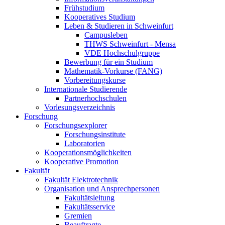
Frühstudium
Kooperatives Studium
Leben & Studieren in Schweinfurt
Campusleben
THWS Schweinfurt - Mensa
VDE Hochschulgruppe
Bewerbung für ein Studium
Mathematik-Vorkurse (FANG)
Vorbereitungskurse
Internationale Studierende
Partnerhochschulen
Vorlesungsverzeichnis
Forschung
Forschungsexplorer
Forschungsinstitute
Laboratorien
Kooperationsmöglichkeiten
Kooperative Promotion
Fakultät
Fakultät Elektrotechnik
Organisation und Ansprechpersonen
Fakultätsleitung
Fakultätsservice
Gremien
Beauftragte