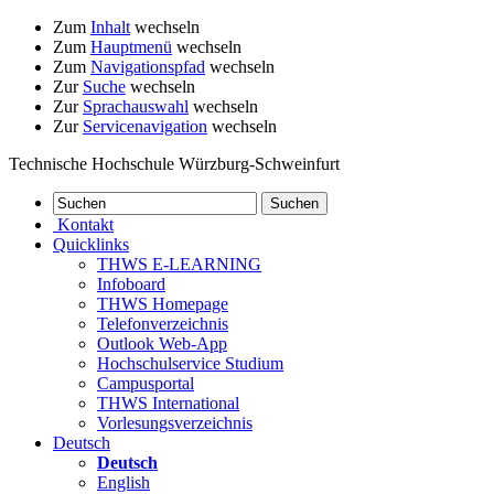
Zum
Inhalt
wechseln
Zum
Hauptmenü
wechseln
Zum
Navigationspfad
wechseln
Zur
Suche
wechseln
Zur
Sprachauswahl
wechseln
Zur
Servicenavigation
wechseln
Technische Hochschule Würzburg-Schweinfurt
Kontakt
Quicklinks
THWS E-LEARNING
Infoboard
THWS Homepage
Telefonverzeichnis
Outlook Web-App
Hochschulservice Studium
Campusportal
THWS International
Vorlesungsverzeichnis
Deutsch
Deutsch
English