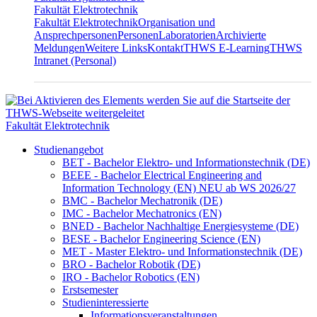
Fakultät Elektrotechnik
Fakultät Elektrotechnik
Organisation und
Ansprechpersonen
Personen
Laboratorien
Archivierte
Meldungen
Weitere Links
Kontakt
THWS E-Learning
THWS
Intranet (Personal)
Fakultät Elektrotechnik
Studienangebot
BET - Bachelor Elektro- und Informationstechnik (DE)
BEEE - Bachelor Electrical Engineering and
Information Technology (EN) NEU ab WS 2026/27
BMC - Bachelor Mechatronik (DE)
IMC - Bachelor Mechatronics (EN)
BNED - Bachelor Nachhaltige Energiesysteme (DE)
BESE - Bachelor Engineering Science (EN)
MET - Master Elektro- und Informationstechnik (DE)
BRO - Bachelor Robotik (DE)
IRO - Bachelor Robotics (EN)
Erstsemester
Studieninteressierte
Informationsveranstaltungen