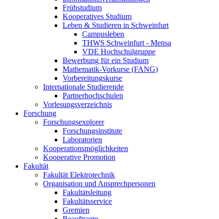
Frühstudium
Kooperatives Studium
Leben & Studieren in Schweinfurt
Campusleben
THWS Schweinfurt - Mensa
VDE Hochschulgruppe
Bewerbung für ein Studium
Mathematik-Vorkurse (FANG)
Vorbereitungskurse
Internationale Studierende
Partnerhochschulen
Vorlesungsverzeichnis
Forschung
Forschungsexplorer
Forschungsinstitute
Laboratorien
Kooperationsmöglichkeiten
Kooperative Promotion
Fakultät
Fakultät Elektrotechnik
Organisation und Ansprechpersonen
Fakultätsleitung
Fakultätsservice
Gremien
Beauftragte