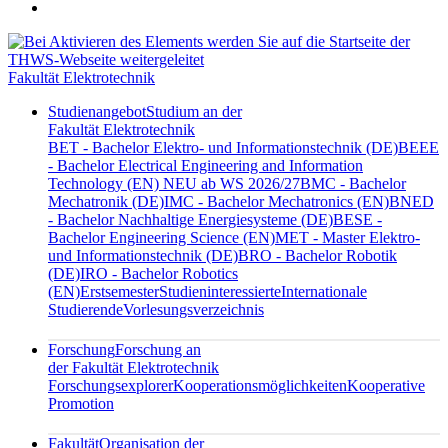
Fakultät Elektrotechnik
Studienangebot
Studium an der
Fakultät Elektrotechnik
BET - Bachelor Elektro- und Informationstechnik (DE)
BEEE
- Bachelor Electrical Engineering and Information
Technology (EN) NEU ab WS 2026/27
BMC - Bachelor
Mechatronik (DE)
IMC - Bachelor Mechatronics (EN)
BNED
- Bachelor Nachhaltige Energiesysteme (DE)
BESE -
Bachelor Engineering Science (EN)
MET - Master Elektro-
und Informationstechnik (DE)
BRO - Bachelor Robotik
(DE)
IRO - Bachelor Robotics
(EN)
Erstsemester
Studieninteressierte
Internationale
Studierende
Vorlesungsverzeichnis
Forschung
Forschung an
der Fakultät Elektrotechnik
Forschungsexplorer
Kooperationsmöglichkeiten
Kooperative
Promotion
Fakultät
Organisation der