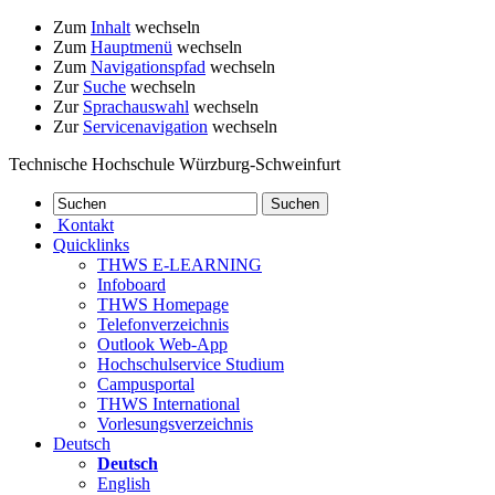
Zum
Inhalt
wechseln
Zum
Hauptmenü
wechseln
Zum
Navigationspfad
wechseln
Zur
Suche
wechseln
Zur
Sprachauswahl
wechseln
Zur
Servicenavigation
wechseln
Technische Hochschule Würzburg-Schweinfurt
Kontakt
Quicklinks
THWS E-LEARNING
Infoboard
THWS Homepage
Telefonverzeichnis
Outlook Web-App
Hochschulservice Studium
Campusportal
THWS International
Vorlesungsverzeichnis
Deutsch
Deutsch
English