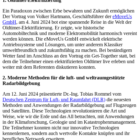
1. Oldtimer-Elektrifizierung
Ein Paradoxon zwischen Erbe bewahren und Zukunft ermöglichen
Der Vortrag von Volker Hartmann, Geschäftsführer der
eMoveUs
GmbH
, am 4. Juni 2024 bot eine spannende Reise in die Welt der
Oldtimer-Elektrifizierung. Er zeigte, wie historische
Automobiltechnik und moderne Elektromobilität harmonisch vereint
werden können. Die eMoveUs GmbH entwickelt elektrische
Antriebssysteme und Lösungen, um unter anderem Klassiker
umweltfreundlich und zukunftsfähig zu machen. Bei beständigem
Wetter fand im Anschluss an den Vortrag ein Get-Together statt, bei
dem die Teilnehmer einen elektrifizierten Oldtimer live erleben und
weiter mit dem Referenten diskutieren konnten.
2. Moderne Methoden für die luft- und weltraumgestützte
Radarbildgebung
Am 12. Juni 2024 präsentierte Dr.-Ing. Tobias Rommel vom
Deutschen Zentrum für Luft- und Raumfahrt (DLR)
die neuesten
Methoden und Anwendungen der Radarbildgebung auf Flugzeugen
und Satelliten. Diese Technologien revolutionieren die Art und
Weise, wie wir die Erde und das All betrachten, mit Anwendungen
in der Klimaforschung, Geologie und im Katastrophenmanagement.
Die Teilnehmer konnten nicht nur innovative Technologien
kennenlernen, sondern auch wertvolle Kontakte knüpfen und ihr
berufliches Netzwerk erweitern.