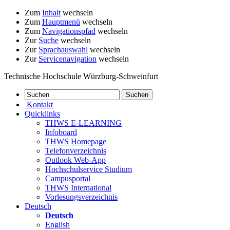
Zum
Inhalt
wechseln
Zum
Hauptmenü
wechseln
Zum
Navigationspfad
wechseln
Zur
Suche
wechseln
Zur
Sprachauswahl
wechseln
Zur
Servicenavigation
wechseln
Technische Hochschule Würzburg-Schweinfurt
Kontakt
Quicklinks
THWS E-LEARNING
Infoboard
THWS Homepage
Telefonverzeichnis
Outlook Web-App
Hochschulservice Studium
Campusportal
THWS International
Vorlesungsverzeichnis
Deutsch
Deutsch
English