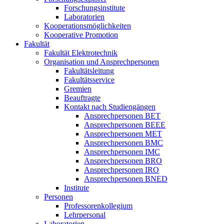
Forschungsinstitute
Laboratorien
Kooperationsmöglichkeiten
Kooperative Promotion
Fakultät
Fakultät Elektrotechnik
Organisation und Ansprechpersonen
Fakultätsleitung
Fakultätsservice
Gremien
Beauftragte
Kontakt nach Studiengängen
Ansprechpersonen BET
Ansprechpersonen BEEE
Ansprechpersonen MET
Ansprechpersonen BMC
Ansprechpersonen IMC
Ansprechpersonen BRO
Ansprechpersonen IRO
Ansprechpersonen BNED
Institute
Personen
Professorenkollegium
Lehrpersonal
Laboratorien