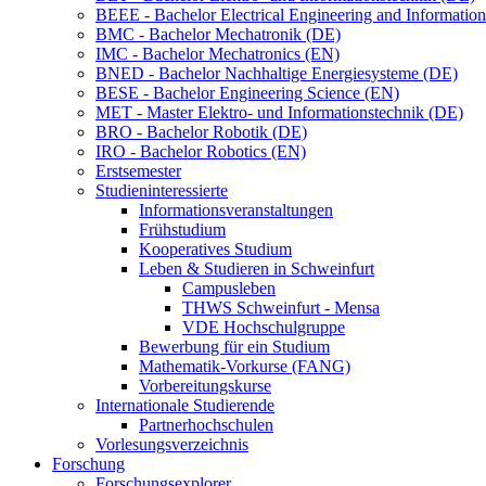
BEEE - Bachelor Electrical Engineering and Informat
BMC - Bachelor Mechatronik (DE)
IMC - Bachelor Mechatronics (EN)
BNED - Bachelor Nachhaltige Energiesysteme (DE)
BESE - Bachelor Engineering Science (EN)
MET - Master Elektro- und Informationstechnik (DE)
BRO - Bachelor Robotik (DE)
IRO - Bachelor Robotics (EN)
Erstsemester
Studieninteressierte
Informationsveranstaltungen
Frühstudium
Kooperatives Studium
Leben & Studieren in Schweinfurt
Campusleben
THWS Schweinfurt - Mensa
VDE Hochschulgruppe
Bewerbung für ein Studium
Mathematik-Vorkurse (FANG)
Vorbereitungskurse
Internationale Studierende
Partnerhochschulen
Vorlesungsverzeichnis
Forschung
Forschungsexplorer