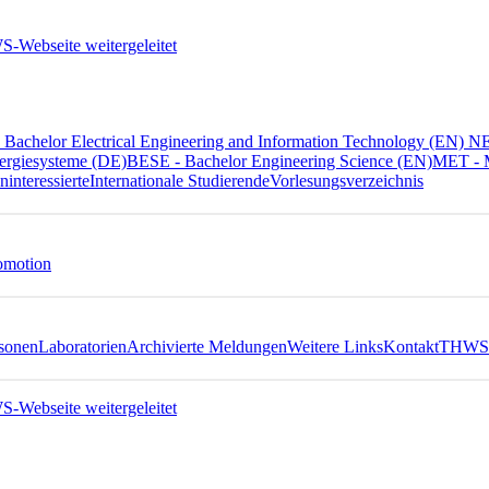
Bachelor Electrical Engineering and Information Technology (EN) 
ergiesysteme (DE)
BESE - Bachelor Engineering Science (EN)
MET - M
ninteressierte
Internationale Studierende
Vorlesungsverzeichnis
omotion
sonen
Laboratorien
Archivierte Meldungen
Weitere Links
Kontakt
THWS 