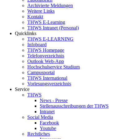
Archivierte Meldungen
Weitere Links
Kontakt
THWS E-Learning
THWS Intranet (Personal)
Quicklinks
THWS E-LEARNING
Infoboard
THWS Homepage
Telefonverzeichnis
Outlook Web-App
Hochschulservice Studium
Campusportal
THWS International
Vorlesungsverzeichnis
Service
THWS
News - Presse
Stellenausschreibungen der THWS
Intranet
Social Media
Facebook
Youtube
Rechtliches