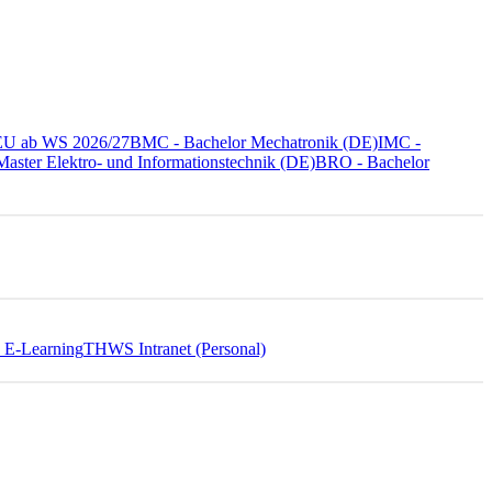
NEU ab WS 2026/27
BMC - Bachelor Mechatronik (DE)
IMC -
aster Elektro- und Informationstechnik (DE)
BRO - Bachelor
E-Learning
THWS Intranet (Personal)