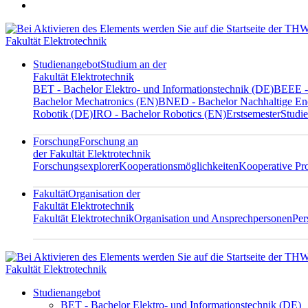
Fakultät Elektrotechnik
Studienangebot
Studium an der
Fakultät Elektrotechnik
BET - Bachelor Elektro- und Informationstechnik (DE)
BEEE - 
Bachelor Mechatronics (EN)
BNED - Bachelor Nachhaltige En
Robotik (DE)
IRO - Bachelor Robotics (EN)
Erstsemester
Studie
Forschung
Forschung an
der Fakultät Elektrotechnik
Forschungsexplorer
Kooperationsmöglichkeiten
Kooperative Pr
Fakultät
Organisation der
Fakultät Elektrotechnik
Fakultät Elektrotechnik
Organisation und Ansprechpersonen
Per
Fakultät Elektrotechnik
Studienangebot
BET - Bachelor Elektro- und Informationstechnik (DE)