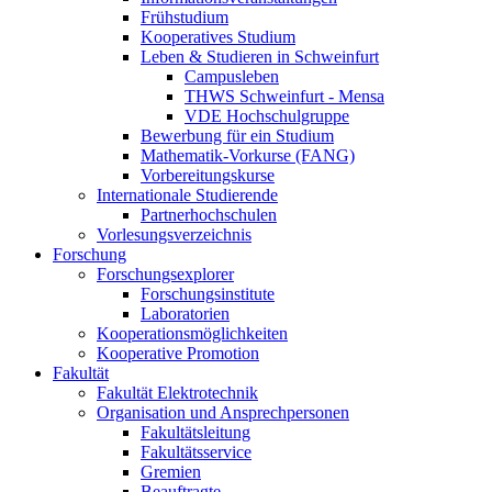
Frühstudium
Kooperatives Studium
Leben & Studieren in Schweinfurt
Campusleben
THWS Schweinfurt - Mensa
VDE Hochschulgruppe
Bewerbung für ein Studium
Mathematik-Vorkurse (FANG)
Vorbereitungskurse
Internationale Studierende
Partnerhochschulen
Vorlesungsverzeichnis
Forschung
Forschungsexplorer
Forschungsinstitute
Laboratorien
Kooperationsmöglichkeiten
Kooperative Promotion
Fakultät
Fakultät Elektrotechnik
Organisation und Ansprechpersonen
Fakultätsleitung
Fakultätsservice
Gremien
Beauftragte