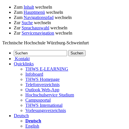
Zum
Inhalt
wechseln
Zum
Hauptmenü
wechseln
Zum
Navigationspfad
wechseln
Zur
Suche
wechseln
Zur
Sprachauswahl
wechseln
Zur
Servicenavigation
wechseln
Technische Hochschule Würzburg-Schweinfurt
Kontakt
Quicklinks
THWS E-LEARNING
Infoboard
THWS Homepage
Telefonverzeichnis
Outlook Web-App
Hochschulservice Studium
Campusportal
THWS International
Vorlesungsverzeichnis
Deutsch
Deutsch
English