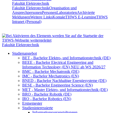
Fakultät Elektrotechnik
Fakultät Elektrotechnik
Organisation und
Ansprechpersonen
Personen
Laboratorien
Archivierte
Meldungen
Weitere Links
Kontakt
THWS E-Learning
THWS
Intranet (Personal)
Fakultät Elektrotechnik
Studienangebot
BET - Bachelor Elektro- und Informationstechnik (DE)
BEEE - Bachelor Electrical Engineering and
Information Technology (EN) NEU ab WS 2026/27
BMC - Bachelor Mechatronik (DE)
IMC - Bachelor Mechatronics (EN)
BNED - Bachelor Nachhaltige Energiesysteme (DE)
BESE - Bachelor Engineering Science (EN)
MET - Master Elektro- und Informationstechnik (DE)
BRO - Bachelor Robotik (DE)
IRO - Bachelor Robotics (EN)
Erstsemester
Studieninteressierte
Informationsveranstaltungen