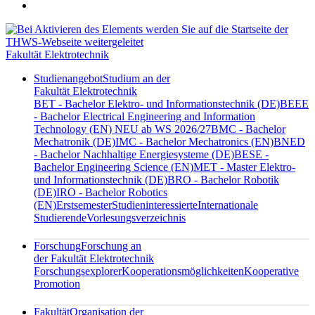
Fakultät Elektrotechnik
Studienangebot
Studium an der
Fakultät Elektrotechnik
BET - Bachelor Elektro- und Informationstechnik (DE)
BEEE
- Bachelor Electrical Engineering and Information
Technology (EN) NEU ab WS 2026/27
BMC - Bachelor
Mechatronik (DE)
IMC - Bachelor Mechatronics (EN)
BNED
- Bachelor Nachhaltige Energiesysteme (DE)
BESE -
Bachelor Engineering Science (EN)
MET - Master Elektro-
und Informationstechnik (DE)
BRO - Bachelor Robotik
(DE)
IRO - Bachelor Robotics
(EN)
Erstsemester
Studieninteressierte
Internationale
Studierende
Vorlesungsverzeichnis
Forschung
Forschung an
der Fakultät Elektrotechnik
Forschungsexplorer
Kooperationsmöglichkeiten
Kooperative
Promotion
Fakultät
Organisation der