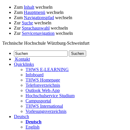
Zum
Inhalt
wechseln
Zum
Hauptmenü
wechseln
Zum
Navigationspfad
wechseln
Zur
Suche
wechseln
Zur
Sprachauswahl
wechseln
Zur
Servicenavigation
wechseln
Technische Hochschule Würzburg-Schweinfurt
Kontakt
Quicklinks
THWS E-LEARNING
Infoboard
THWS Homepage
Telefonverzeichnis
Outlook Web-App
Hochschulservice Studium
Campusportal
THWS International
Vorlesungsverzeichnis
Deutsch
Deutsch
English