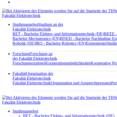
Fakultät Elektrotechnik
Studienangebot
Studium an der
Fakultät Elektrotechnik
BET - Bachelor Elektro- und Informationstechnik (DE)
BEEE - 
Bachelor Mechatronics (EN)
BNED - Bachelor Nachhaltige En
Robotik (DE)
IRO - Bachelor Robotics (EN)
Erstsemester
Studie
Forschung
Forschung an
der Fakultät Elektrotechnik
Forschungsexplorer
Kooperationsmöglichkeiten
Kooperative Pr
Fakultät
Organisation der
Fakultät Elektrotechnik
Fakultät Elektrotechnik
Organisation und Ansprechpersonen
Per
Fakultät Elektrotechnik
Studienangebot
BET - Bachelor Elektro- und Informationstechnik (DE)