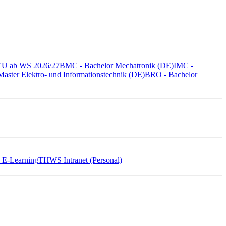
NEU ab WS 2026/27
BMC - Bachelor Mechatronik (DE)
IMC -
aster Elektro- und Informationstechnik (DE)
BRO - Bachelor
E-Learning
THWS Intranet (Personal)