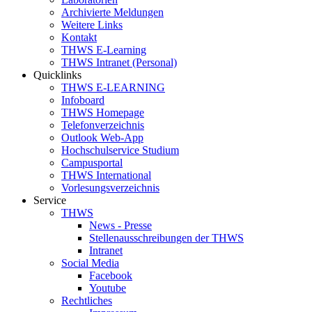
Archivierte Meldungen
Weitere Links
Kontakt
THWS E-Learning
THWS Intranet (Personal)
Quicklinks
THWS E-LEARNING
Infoboard
THWS Homepage
Telefonverzeichnis
Outlook Web-App
Hochschulservice Studium
Campusportal
THWS International
Vorlesungsverzeichnis
Service
THWS
News - Presse
Stellenausschreibungen der THWS
Intranet
Social Media
Facebook
Youtube
Rechtliches