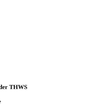
n der THWS
?