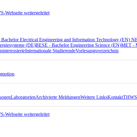
Bachelor Electrical Engineering and Information Technology (EN) 
ergiesysteme (DE)
BESE - Bachelor Engineering Science (EN)
MET - M
ninteressierte
Internationale Studierende
Vorlesungsverzeichnis
omotion
sonen
Laboratorien
Archivierte Meldungen
Weitere Links
Kontakt
THWS 