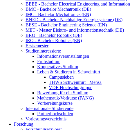
BEEE - Bachelor Electrical Engineering and Informat
BMC - Bachelor Mechatronik (DE)
IMC - Bachelor Mechatronics (EN)
BNED - Bachelor Nachhaltige Energiesysteme (DE)
BESE - Bachelor Engineering Science (EN)
MET - Master Elektro- und Informationstechnik (DE)
BRO - Bachelor Robotik (DE)
IRO - Bachelor Robotics (EN)
Erstsemester
Studieninteressierte
Informationsveranstaltungen
Frühstudium
Kooperatives Studium
Leben & Studieren in Schweinfurt
Campusleben
THWS Schweinfurt - Mensa
VDE Hochschulgruppe
Bewerbung für ein Studium
Mathematik-Vorkurse (FANG)
Vorbereitungskurse
Internationale Studierende
Partnerhochschulen
Vorlesungsverzeichnis
Forschung
Forschungsexplorer