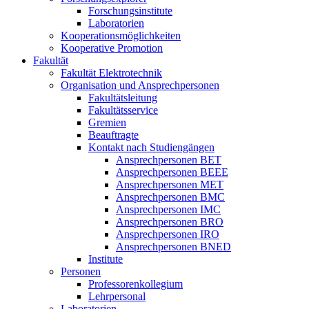
Forschungsinstitute
Laboratorien
Kooperationsmöglichkeiten
Kooperative Promotion
Fakultät
Fakultät Elektrotechnik
Organisation und Ansprechpersonen
Fakultätsleitung
Fakultätsservice
Gremien
Beauftragte
Kontakt nach Studiengängen
Ansprechpersonen BET
Ansprechpersonen BEEE
Ansprechpersonen MET
Ansprechpersonen BMC
Ansprechpersonen IMC
Ansprechpersonen BRO
Ansprechpersonen IRO
Ansprechpersonen BNED
Institute
Personen
Professorenkollegium
Lehrpersonal
Laboratorien