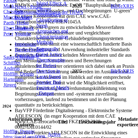
Fabian
Island Effect: A
BMWK-Verbundvorhaben: EnOB "Bauphysikalische
Maak,
2025
BibTeX
RIS
News - Presse
Current
Bewertung von Fassaden- und Dachbegrünungen U-green"
Christoph
Stellenausschreibungen der THWS
Summarized
(in enger Kooperation mit dem CAE www.CAE-
Muscio, Albert
Intranet
Classification of
zerocarbon.de) FKZ 03EN1045A
Paeth, Heiko
Need,
Die im Projekt Ugreen zu entwickelnden Messverfahren
Facebook
Ebert, Hans-
Approaches and
sollen genaue, reproduzierbare und vergleichbare
Youtube
Peter
Characterization
Charakterisierungen von Gebäudebegrünungssystemen
Methods
ermöglichen und damit eine wissenschaftlich fundierte Basis
Impressum
Temporally
für die Erarbeitung und Anwendung industrieller Standards
Barrierefreiheit
Gated Active
darstellen. Die zu entwickelnden Messverfahren und die aus
Datenschutz
Sauer, Christian
Thermography
den Messungen, Simulationen und Berechnungen
Schiffler,
for Defect
abzuleitenden Parameter orientieren sich dabei stark an Praxis
Andreas
Detection in
2025
BibTeX
RIS
und Bedarf der Normierung und werden im Austausch mit
Höfflin, Dennis
Laser-Based
maßgeblichen Akteuren im Hinblick auf eine entsprechende
Hartmann,
Powder Bed
Norm ausgerichtet. Damit wird die Möglichkeit eröffnet,
Jürgen
Fusion of Metals
Wärmedämmwirkung und Verdunstungskühlleistung von
- Dataset
Begrünungskomponenten und -systemen zuverlässig
vorherzusagen, laufend zu bestimmen und in der Planung
quantitativ zu berücksichtigen.
2024
BayVFP Förderlinie Digitalisierung - Elektronische Systeme
ADLESCON (in enger Kooperation mit dem CAE
Autorinnen und
Metadate
www.CAE-zerocarbon.de) FKZ: DIE-2108-
Titel
Erscheinungsjahr
Autoren
exportier
0002//DIE0144/02
Höfflin, Dennis;
Ziel des Projektes ADLESCON ist die Entwicklung eines
Active
https://orcid.org/0009-