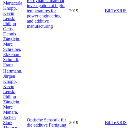
for dynamic material
Mariacarla
investigation at high-
Knopp,
temperatures for
2019
BibTeX
RIS
Kevin
power engineering
Lenski,
and additive
Philipp
manufacturing
Ochs,
Dennis
Zänglein,
Marc
Schreiber,
Ekkehard
Schmidt,
Franz
Hartmann,
Jürgen
Knopp,
Kevin
Lenski,
Philipp
Zänglein,
Marc
Manara,
Jochen
Optische Sensorik für
Stark,
2019
BibTeX
RIS
die additive Fertigung
Thomas