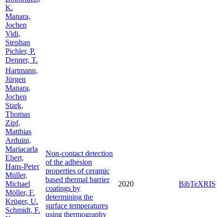
K.
Manara,
Jochen
Vidi,
Stephan
Pichler, P.
Denner, T.
Hartmann,
Jürgen
Manara,
Jochen
Stark,
Thomas
Zipf,
Matthias
Arduini,
Mariacarla
Non-contact detection
Ebert,
of the adhesion
Hans-Peter
properties of ceramic
Müller,
based thermal barrier
Michael
2020
BibTeX
RIS
coatings by
Möller, F.
determining the
Krüger, U.
surface temperatures
Schmidt, F.
using thermography