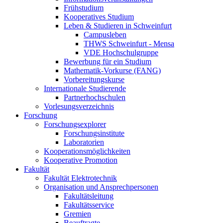
Frühstudium
Kooperatives Studium
Leben & Studieren in Schweinfurt
Campusleben
THWS Schweinfurt - Mensa
VDE Hochschulgruppe
Bewerbung für ein Studium
Mathematik-Vorkurse (FANG)
Vorbereitungskurse
Internationale Studierende
Partnerhochschulen
Vorlesungsverzeichnis
Forschung
Forschungsexplorer
Forschungsinstitute
Laboratorien
Kooperationsmöglichkeiten
Kooperative Promotion
Fakultät
Fakultät Elektrotechnik
Organisation und Ansprechpersonen
Fakultätsleitung
Fakultätsservice
Gremien
Beauftragte