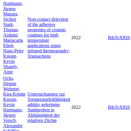
Hartmann,
Jürgen
Manara,
Jochen
Non-contact detection
Stark,
of the adhesive
Thomas
properties of ceramic
Arduini,
coatings for high
2022
BibTeX
RIS
Mariacarla
temperature
Ebert,
applications using
Hans-Peter
infrared thermography;
Knopp,
Transactions
Kevin
Shandy,
Amir
Ochs,
Dennis
Wehnert,
Kira-Kristin
Untersuchungen zur
Knopp,
Temperaturleitfähigkeit
Kevin
additiv gefertigter
2022
BibTeX
RIS
Hartmann,
Stahlproben in
Jürgen
Abhängigkeit der
Versch,
relativen Dichte
Alexander
Schiffler,