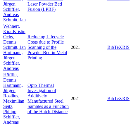
Jürgen
Laser Powder Bed
Schiffler,
Fusion (LPBF)
Andreas
Schmitt, Jan
Wehnert,
Kira-Kristin
Ochs,
Reducing Lifecycle
Dennis
Costs due to Profile
Schmitt, Jan
Scanning of the
2021
BibTeX
RIS
Hartmann,
Powder Bed in Metal
Jürgen
Printing
Schiffler,
Andreas
Höfflin,
Dennis
Hartmann,
Opto-Thermal
Jürgen
Investigation of
Rosilius,
Additively
2021
BibTeX
RIS
Maximilian
Manufactured Steel
Seitz,
Samples as a Function
Philipp
of the Hatch Distance
Schiffler,
Andreas