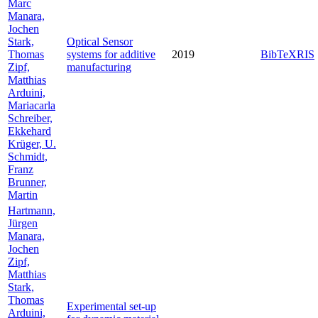
Marc
Manara,
Jochen
Stark,
Optical Sensor
Thomas
systems for additive
2019
BibTeX
RIS
Zipf,
manufacturing
Matthias
Arduini,
Mariacarla
Schreiber,
Ekkehard
Krüger, U.
Schmidt,
Franz
Brunner,
Martin
Hartmann,
Jürgen
Manara,
Jochen
Zipf,
Matthias
Stark,
Thomas
Experimental set-up
Arduini,