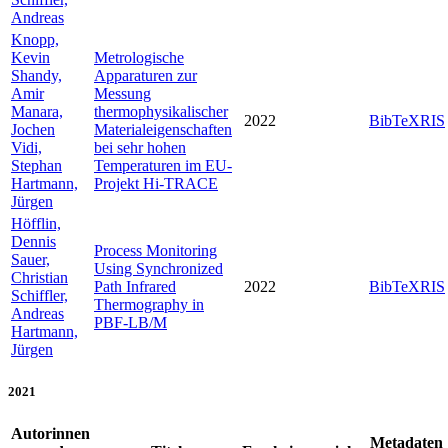
Andreas
Knopp,
Kevin
Metrologische
Shandy,
Apparaturen zur
Amir
Messung
Manara,
thermophysikalischer
2022
BibTeX
RIS
Jochen
Materialeigenschaften
Vidi,
bei sehr hohen
Stephan
Temperaturen im EU-
Hartmann,
Projekt Hi-TRACE
Jürgen
Höfflin,
Dennis
Process Monitoring
Sauer,
Using Synchronized
Christian
Path Infrared
2022
BibTeX
RIS
Schiffler,
Thermography in
Andreas
PBF-LB/M
Hartmann,
Jürgen
2021
Autorinnen
Metadaten