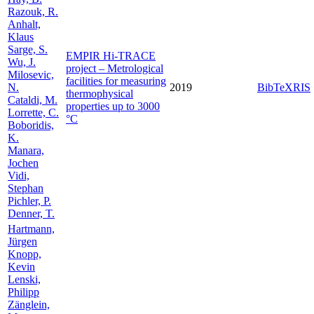
Razouk, R.
Anhalt,
Klaus
Sarge, S.
EMPIR Hi-TRACE
Wu, J.
project – Metrological
Milosevic,
facilities for measuring
N.
2019
BibTeX
RIS
thermophysical
Cataldi, M.
properties up to 3000
Lorrette, C.
°C
Boboridis,
K.
Manara,
Jochen
Vidi,
Stephan
Pichler, P.
Denner, T.
Hartmann,
Jürgen
Knopp,
Kevin
Lenski,
Philipp
Zänglein,