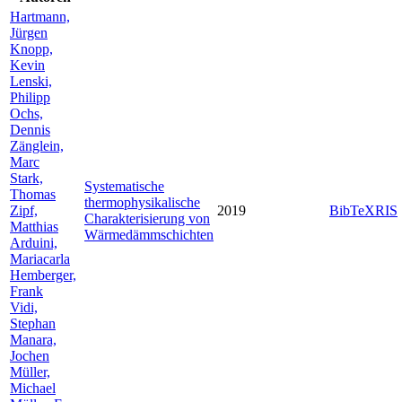
Hartmann,
Jürgen
Knopp,
Kevin
Lenski,
Philipp
Ochs,
Dennis
Zänglein,
Marc
Stark,
Systematische
Thomas
thermophysikalische
Zipf,
2019
BibTeX
RIS
Charakterisierung von
Matthias
Wärmedämmschichten
Arduini,
Mariacarla
Hemberger,
Frank
Vidi,
Stephan
Manara,
Jochen
Müller,
Michael