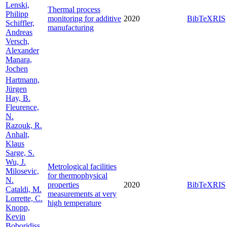
Lenski,
Thermal process
Philipp
monitoring for additive
2020
BibTeX
RIS
Schiffler,
manufacturing
Andreas
Versch,
Alexander
Manara,
Jochen
Hartmann,
Jürgen
Hay, B.
Fleurence,
N.
Razouk, R.
Anhalt,
Klaus
Sarge, S.
Wu, J.
Metrological facilities
Milosevic,
for thermophysical
N.
properties
2020
BibTeX
RIS
Cataldi, M.
measurements at very
Lorrette, C.
high temperature
Knopp,
Kevin
Boboridiss,