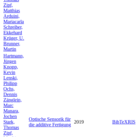
Zipf,
Matthias
Arduini,
Mariacarla
Schreiber,
Ekkehard
Krüger, U.
Brunner,
Martin
Hartmann,
Jürgen
Knopp,
Kevin
Lenski,
Philipp
Ochs,
Dennis
Zänglein,
Marc
Manara,
Jochen
Optische Sensorik für
Stark,
2019
BibTeX
RIS
die additive Fertigung
Thomas
Zipf,