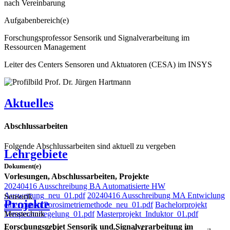
nach Vereinbarung
Aufgabenbereich(e)
Forschungsprofessor Sensorik und Signalverarbeitung im
Ressourcen Management
Leiter des Centers Sensoren und Aktuatoren (CESA) im INSYS
Aktuelles
Abschlussarbeiten
Folgende Abschlussarbeiten sind aktuell zu vergeben
Lehrgebiete
Dokument(e)
Vorlesungen, Abschlussarbeiten, Projekte
20240416 Ausschreibung BA Automatisierte HW
Auswertung_neu_01.pdf
20240416 Ausschreibung MA Entwiclung
Sensorik
Projekte
einer neuen Porosimetriemethode_neu_01.pdf
Bachelorprojekt
Messtechnik
Temperaturregelung_01.pdf
Masterprojekt_Induktor_01.pdf
Forschungsgebiet Sensorik und Signalverarbeitung im