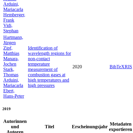
Arduini,
Mariacarla
Hemberger,
Frank
Vidi,
Stephan
Hartmann,
Jürgen
Zipf,
Identification of
Matthias
wavelength regions for
Manara,
non-contact
Jochen
temperature
2020
BibTeX
RIS
Stark,
measurement of
Thomas
combustion gases at
Arduini,
high temperatures and
Mariacarla
high pressures
Ebert,
Hans-Peter
2019
Autorinnen
Metadaten
und
Titel
Erscheinungsjahr
exportieren
Autoren