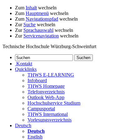
Zum
Inhalt
wechseln
Zum
Hauptmenü
wechseln
Zum
Navigationspfad
wechseln
Zur
Suche
wechseln
Zur
Sprachauswahl
wechseln
Zur
Servicenavigation
wechseln
Technische Hochschule Würzburg-Schweinfurt
Kontakt
Quicklinks
THWS E-LEARNING
Infoboard
THWS Homepage
Telefonverzeichnis
Outlook Web-App
Hochschulservice Studium
Campusportal
THWS International
Vorlesungsverzeichnis
Deutsch
Deutsch
English