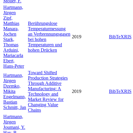
Möller, F.
Hartmann,
Jürgen
Zipf,
Matthias
Berührungslose
Manara,
Temperaturmessung
Jochen
an Verbrennungsgasen
2019
BibTeX
RIS
Stark,
bei hohen
Thomas
Temperaturen und
Arduini,
hohen Drücken
Mariacarla
Ebert,
Hans-Peter
Toward Shifted
Hartmann,
Production Strategies
Jürgen
Through Additive
Dzemko,
Manufacturing: A
Mikita
2019
BibTeX
RIS
Technology and
Engelmann,
Market Review for
Bastian
Changing Value
Schmitt, Jan
Chains
Hartmann,
Jürgen
Joumani, Y.
Hay, B.