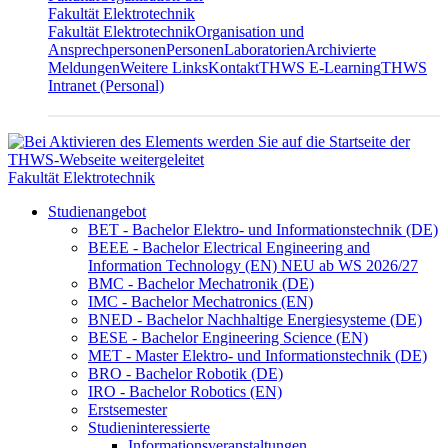
Fakultät Elektrotechnik
Fakultät Elektrotechnik
Organisation und
Ansprechpersonen
Personen
Laboratorien
Archivierte
Meldungen
Weitere Links
Kontakt
THWS E-Learning
THWS
Intranet (Personal)
Fakultät Elektrotechnik
Studienangebot
BET - Bachelor Elektro- und Informationstechnik (DE)
BEEE - Bachelor Electrical Engineering and
Information Technology (EN) NEU ab WS 2026/27
BMC - Bachelor Mechatronik (DE)
IMC - Bachelor Mechatronics (EN)
BNED - Bachelor Nachhaltige Energiesysteme (DE)
BESE - Bachelor Engineering Science (EN)
MET - Master Elektro- und Informationstechnik (DE)
BRO - Bachelor Robotik (DE)
IRO - Bachelor Robotics (EN)
Erstsemester
Studieninteressierte
Informationsveranstaltungen