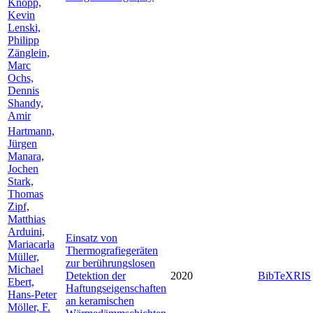
Knopp,
Kevin
Lenski,
Philipp
Zänglein,
Marc
Ochs,
Dennis
Shandy,
Amir
Hartmann,
Jürgen
Manara,
Jochen
Stark,
Thomas
Zipf,
Matthias
Arduini,
Einsatz von
Mariacarla
Thermografiegeräten
Müller,
zur berührungslosen
Michael
Detektion der
2020
BibTeX
RIS
Ebert,
Haftungseigenschaften
Hans-Peter
an keramischen
Möller, F.