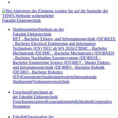
Fakultät Elektrotechnik
Studienangebot
Studium an der
Fakultät Elektrotechnik
BET - Bachelor Elektro- und Informationstechnik (DE)
BEEE
- Bachelor Electrical Engineering and Information
Technology (EN) NEU ab WS 2026/27
BMC - Bachelor
Mechatronik (DE)
IMC - Bachelor Mechatronics (EN)
BNED
- Bachelor Nachhaltige Energiesysteme (DE)
BESE -
Bachelor Engineering Science (EN)
MET - Master Elektro-
und Informationstechnik (DE)
BRO - Bachelor Robotik
(DE)
IRO - Bachelor Robotics
(EN)
Erstsemester
Studieninteressierte
Internationale
Studierende
Vorlesungsverzeichnis
Forschung
Forschung an
der Fakultät Elektrotechnik
Forschungsexplorer
Kooperationsmöglichkeiten
Kooperative
Promotion
Fakultät
Organisation der