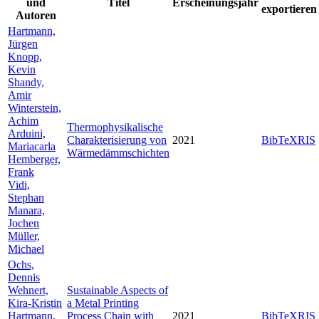
und
Titel
Erscheinungsjahr
exportieren
Autoren
Hartmann,
Jürgen
Knopp,
Kevin
Shandy,
Amir
Winterstein,
Achim
Thermophysikalische
Arduini,
Charakterisierung von
2021
BibTeX
RIS
Mariacarla
Wärmedämmschichten
Hemberger,
Frank
Vidi,
Stephan
Manara,
Jochen
Müller,
Michael
Ochs,
Dennis
Wehnert,
Sustainable Aspects of
Kira-Kristin
a Metal Printing
Hartmann,
Process Chain with
2021
BibTeX
RIS