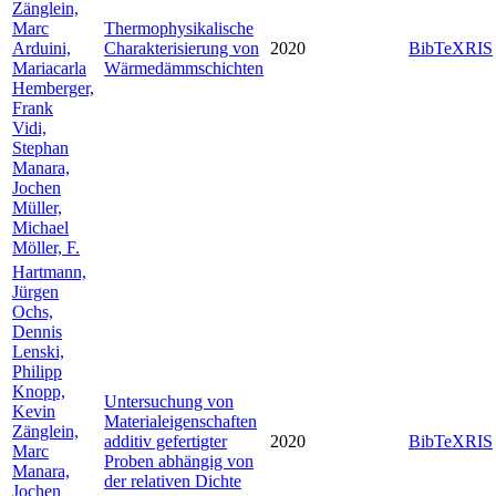
Zänglein,
Marc
Thermophysikalische
Arduini,
Charakterisierung von
2020
BibTeX
RIS
Mariacarla
Wärmedämmschichten
Hemberger,
Frank
Vidi,
Stephan
Manara,
Jochen
Müller,
Michael
Möller, F.
Hartmann,
Jürgen
Ochs,
Dennis
Lenski,
Philipp
Knopp,
Untersuchung von
Kevin
Materialeigenschaften
Zänglein,
additiv gefertigter
2020
BibTeX
RIS
Marc
Proben abhängig von
Manara,
der relativen Dichte
Jochen