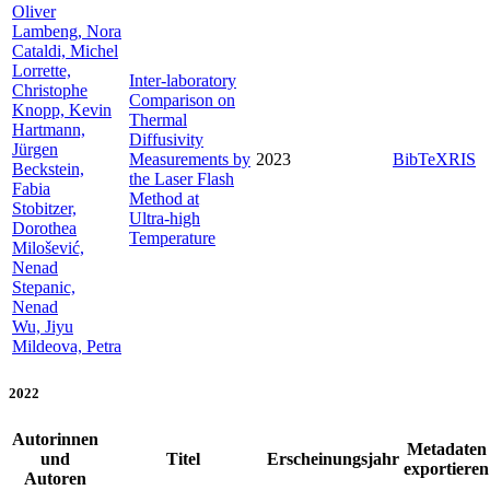
Oliver
Lambeng, Nora
Cataldi, Michel
Lorrette,
Inter‑laboratory
Christophe
Comparison on
Knopp, Kevin
Thermal
Hartmann,
Diffusivity
Jürgen
Measurements by
2023
BibTeX
RIS
Beckstein,
the Laser Flash
Fabia
Method at
Stobitzer,
Ultra‑high
Dorothea
Temperature
Milošević,
Nenad
Stepanic,
Nenad
Wu, Jiyu
Mildeova, Petra
2022
Autorinnen
Metadaten
und
Titel
Erscheinungsjahr
exportieren
Autoren