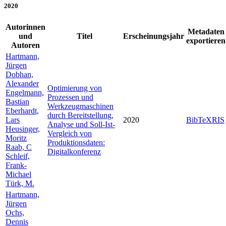
2020
Autorinnen
Metadaten
und
Titel
Erscheinungsjahr
exportieren
Autoren
Hartmann,
Jürgen
Dobhan,
Alexander
Optimierung von
Engelmann,
Prozessen und
Bastian
Werkzeugmaschinen
Eberhardt,
durch Bereitstellung,
Lars
2020
BibTeX
RIS
Analyse und Soll-Ist-
Heusinger,
Vergleich von
Moritz
Produktionsdaten:
Raab, C
Digitalkonferenz
Schleif,
Frank-
Michael
Türk, M.
Hartmann,
Jürgen
Ochs,
Dennis