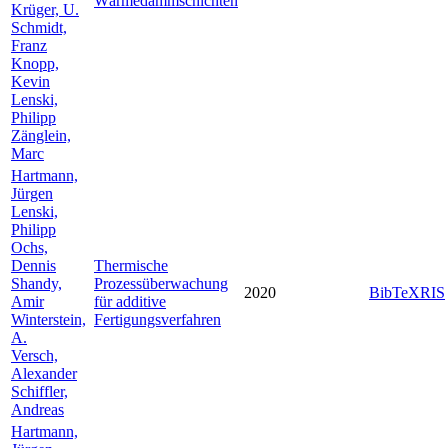
Wärmedämmschichten
Krüger, U.
Schmidt,
Franz
Knopp,
Kevin
Lenski,
Philipp
Zänglein,
Marc
Hartmann,
Jürgen
Lenski,
Philipp
Ochs,
Dennis
Thermische
Shandy,
Prozessüberwachung
2020
BibTeX
RIS
Amir
für additive
Winterstein,
Fertigungsverfahren
A.
Versch,
Alexander
Schiffler,
Andreas
Hartmann,