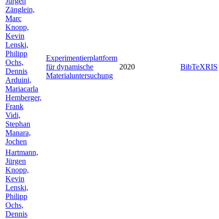
Jürgen
Zänglein,
Marc
Knopp,
Kevin
Lenski,
Philipp
Experimentierplattform
Ochs,
für dynamische
2020
BibTeX
RIS
Dennis
Materialuntersuchung
Arduini,
Mariacarla
Hemberger,
Frank
Vidi,
Stephan
Manara,
Jochen
Hartmann,
Jürgen
Knopp,
Kevin
Lenski,
Philipp
Ochs,
Dennis