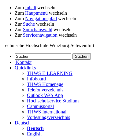
Zum
Inhalt
wechseln
Zum
Hauptmenü
wechseln
Zum
Navigationspfad
wechseln
Zur
Suche
wechseln
Zur
Sprachauswahl
wechseln
Zur
Servicenavigation
wechseln
Technische Hochschule Würzburg-Schweinfurt
Kontakt
Quicklinks
THWS E-LEARNING
Infoboard
THWS Homepage
Telefonverzeichnis
Outlook Web-App
Hochschulservice Studium
Campusportal
THWS International
Vorlesungsverzeichnis
Deutsch
Deutsch
English