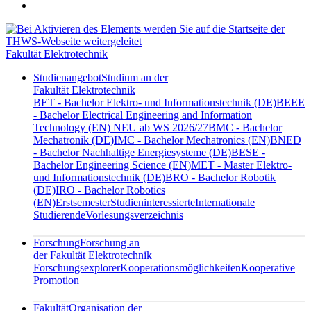
Fakultät Elektrotechnik
Studienangebot
Studium an der
Fakultät Elektrotechnik
BET - Bachelor Elektro- und Informationstechnik (DE)
BEEE
- Bachelor Electrical Engineering and Information
Technology (EN) NEU ab WS 2026/27
BMC - Bachelor
Mechatronik (DE)
IMC - Bachelor Mechatronics (EN)
BNED
- Bachelor Nachhaltige Energiesysteme (DE)
BESE -
Bachelor Engineering Science (EN)
MET - Master Elektro-
und Informationstechnik (DE)
BRO - Bachelor Robotik
(DE)
IRO - Bachelor Robotics
(EN)
Erstsemester
Studieninteressierte
Internationale
Studierende
Vorlesungsverzeichnis
Forschung
Forschung an
der Fakultät Elektrotechnik
Forschungsexplorer
Kooperationsmöglichkeiten
Kooperative
Promotion
Fakultät
Organisation der