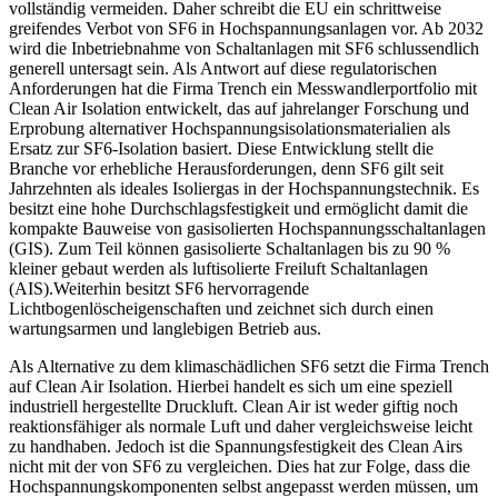
vollständig vermeiden. Daher schreibt die EU ein schrittweise
greifendes Verbot von SF6 in Hochspannungsanlagen vor. Ab 2032
wird die Inbetriebnahme von Schaltanlagen mit SF6 schlussendlich
generell untersagt sein. Als Antwort auf diese regulatorischen
Anforderungen hat die Firma Trench ein Messwandlerportfolio mit
Clean Air Isolation entwickelt, das auf jahrelanger Forschung und
Erprobung alternativer Hochspannungsisolationsmaterialien als
Ersatz zur SF6-Isolation basiert. Diese Entwicklung stellt die
Branche vor erhebliche Herausforderungen, denn SF6 gilt seit
Jahrzehnten als ideales Isoliergas in der Hochspannungstechnik. Es
besitzt eine hohe Durchschlagsfestigkeit und ermöglicht damit die
kompakte Bauweise von gasisolierten Hochspannungsschaltanlagen
(GIS). Zum Teil können gasisolierte Schaltanlagen bis zu 90 %
kleiner gebaut werden als luftisolierte Freiluft Schaltanlagen
(AIS).Weiterhin besitzt SF6 hervorragende
Lichtbogenlöscheigenschaften und zeichnet sich durch einen
wartungsarmen und langlebigen Betrieb aus.
Als Alternative zu dem klimaschädlichen SF6 setzt die Firma Trench
auf Clean Air Isolation. Hierbei handelt es sich um eine speziell
industriell hergestellte Druckluft. Clean Air ist weder giftig noch
reaktionsfähiger als normale Luft und daher vergleichsweise leicht
zu handhaben. Jedoch ist die Spannungsfestigkeit des Clean Airs
nicht mit der von SF6 zu vergleichen. Dies hat zur Folge, dass die
Hochspannungskomponenten selbst angepasst werden müssen, um