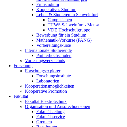
Frühstudium
Kooperatives Studium
Leben & Studieren in Schweinfurt
Campusleben
THWS Schweinfurt - Mensa
VDE Hochschulgruppe
Bewerbung für ein Studium
Mathematik-Vorkurse (FANG)
Vorbereitungskurse
Internationale Studierende
Partnerhochschulen
Vorlesungsverzeichnis
Forschung
Forschungsexplorer
Forschungsinstitute
Laboratorien
Kooperationsmöglichkeiten
Kooperative Promotion
Fakultät
Fakultät Elektrotechnik
Organisation und Ansprechpersonen
Fakultätsleitung
Fakultätsservice
Gremien
Beauftragte