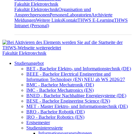
Fakultät Elektrotechnik
Fakultät Elektrotechnik
Organisation und
Ansprechpersonen
Personen
Laboratorien
Archivierte
Meldungen
Weitere Links
Kontakt
THWS E-Learning
THWS
Intranet (Personal)
Fakultät Elektrotechnik
Studienangebot
BET - Bachelor Elektro- und Informationstechnik (DE)
BEEE - Bachelor Electrical Engineering and
Information Technology (EN) NEU ab WS 2026/27
BMC - Bachelor Mechatronik (DE)
IMC - Bachelor Mechatronics (EN)
BNED - Bachelor Nachhaltige Energiesysteme (DE)
BESE - Bachelor Engineering Science (EN)
MET - Master Elektro- und Informationstechnik (DE)
BRO - Bachelor Robotik (DE)
IRO - Bachelor Robotics (EN)
Erstsemester
Studieninteressierte
Informationsveranstaltungen