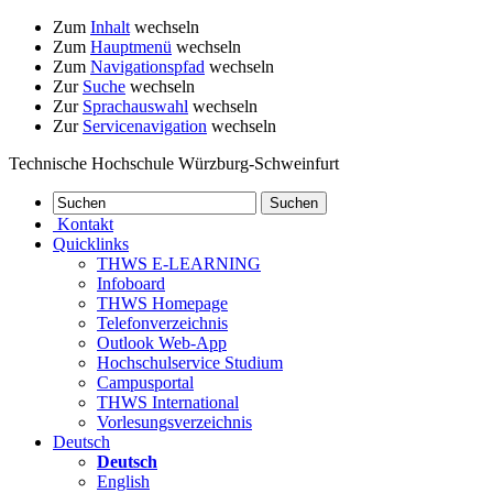
Zum
Inhalt
wechseln
Zum
Hauptmenü
wechseln
Zum
Navigationspfad
wechseln
Zur
Suche
wechseln
Zur
Sprachauswahl
wechseln
Zur
Servicenavigation
wechseln
Technische Hochschule Würzburg-Schweinfurt
Kontakt
Quicklinks
THWS E-LEARNING
Infoboard
THWS Homepage
Telefonverzeichnis
Outlook Web-App
Hochschulservice Studium
Campusportal
THWS International
Vorlesungsverzeichnis
Deutsch
Deutsch
English