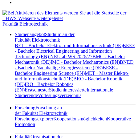
Fakultät Elektrotechnik
Studienangebot
Studium an der
Fakultät Elektrotechnik
BET - Bachelor Elektro- und Informationstechnik (DE)
BEEE
- Bachelor Electrical Engineering and Information
Technology (EN) NEU ab WS 2026/27
BMC - Bachelor
Mechatronik (DE)
IMC - Bachelor Mechatronics (EN)
BNED
- Bachelor Nachhaltige Energiesysteme (DE)
BESE -
Bachelor Engineering Science (EN)
MET - Master Elektro-
und Informationstechnik (DE)
BRO - Bachelor Robotik
(DE)
IRO - Bachelor Robotics
(EN)
Erstsemester
Studieninteressierte
Internationale
Studierende
Vorlesungsverzeichnis
Forschung
Forschung an
der Fakultät Elektrotechnik
Forschungsexplorer
Kooperationsmöglichkeiten
Kooperative
Promotion
Fakultät
Organisation der