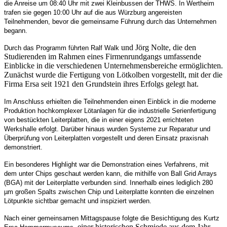
die Anreise um 08:40 Uhr mit zwei Kleinbussen der THWS. In Wertheim
trafen sie gegen 10:00 Uhr auf die aus Würzburg angereisten
Teilnehmenden, bevor die gemeinsame Führung durch das Unternehmen
begann.
und Jörg Nolte, die den
Durch das Programm führten Ralf Walk
Studierenden im Rahmen eines Firmenrundgangs umfassende
Einblicke in die verschiedenen Unternehmensbereiche ermöglichten.
Zunächst wurde die Fertigung von Lötkolben vorgestellt, mit der die
Firma Ersa seit 1921 den Grundstein ihres Erfolgs gelegt hat.
Im Anschluss erhielten die Teilnehmenden einen Einblick in die moderne
Produktion hochkomplexer Lötanlagen für die industrielle Serienfertigung
von bestückten Leiterplatten, die in einer eigens 2021 errichteten
Werkshalle erfolgt. Darüber hinaus wurden Systeme zur Reparatur und
Überprüfung von Leiterplatten vorgestellt und deren Einsatz praxisnah
demonstriert.
Ein besonderes Highlight war die Demonstration eines Verfahrens, mit
dem unter Chips geschaut werden kann, die mithilfe von Ball Grid Arrays
(BGA) mit der Leiterplatte verbunden sind. Innerhalb eines lediglich 280
µm großen Spalts zwischen Chip und Leiterplatte konnten die einzelnen
Lötpunkte sichtbar gemacht und inspiziert werden.
Nach einer gemeinsamen Mittagspause folgte die Besichtigung des Kurtz
, einer historischen Schmiede aus dem Jahr