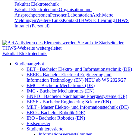
Fakultät Elektrotechnik
Fakultät Elektrotechnik
Organisation und
Ansprechpersonen
Personen
Laboratorien
Archivierte
Meldungen
Weitere Links
Kontakt
THWS E-Learning
THWS
Intranet (Personal)
Fakultät Elektrotechnik
Studienangebot
BET - Bachelor Elektro- und Informationstechnik (DE)
BEEE - Bachelor Electrical Engineering and
Information Technology (EN) NEU ab WS 2026/27
BMC - Bachelor Mechatronik (DE)
IMC - Bachelor Mechatronics (EN)
BNED - Bachelor Nachhaltige Energiesysteme (DE)
BESE - Bachelor Engineering Science (EN)
MET - Master Elektro- und Informationstechnik (DE)
BRO - Bachelor Robotik (DE)
IRO - Bachelor Robotics (EN)
Erstsemester
Studieninteressierte
Informationsveranstaltungen