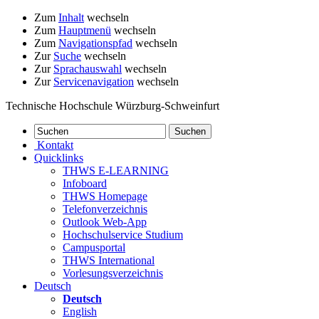
Zum
Inhalt
wechseln
Zum
Hauptmenü
wechseln
Zum
Navigationspfad
wechseln
Zur
Suche
wechseln
Zur
Sprachauswahl
wechseln
Zur
Servicenavigation
wechseln
Technische Hochschule Würzburg-Schweinfurt
Kontakt
Quicklinks
THWS E-LEARNING
Infoboard
THWS Homepage
Telefonverzeichnis
Outlook Web-App
Hochschulservice Studium
Campusportal
THWS International
Vorlesungsverzeichnis
Deutsch
Deutsch
English