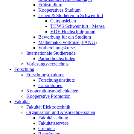
Frühstudium
Kooperatives Studium
Leben & Studieren in Schweinfurt
Campusleben
THWS Schweinfurt - Mensa
VDE Hochschulgruppe
Bewerbung für ein Studium
Mathematik-Vorkurse (FANG)
Vorbereitungskurse
Internationale Studierende
Partnerhochschulen
Vorlesungsverzeichnis
Forschung
Forschungsexplorer
Forschungsinstitute
Laboratorien
Kooperationsmöglichkeiten
Kooperative Promotion
Fakultät
Fakultät Elektrotechnik
Organisation und Ansprechpersonen
Fakultätsleitung
Fakultätsservice
Gremien
Beauftragte