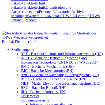
Fakultät Elektrotechnik
Fakultät Elektrotechnik
Organisation und
Ansprechpersonen
Personen
Laboratorien
Archivierte
Meldungen
Weitere Links
Kontakt
THWS E-Learning
THWS
Intranet (Personal)
Fakultät Elektrotechnik
Studienangebot
BET - Bachelor Elektro- und Informationstechnik (DE)
BEEE - Bachelor Electrical Engineering and
Information Technology (EN) NEU ab WS 2026/27
BMC - Bachelor Mechatronik (DE)
IMC - Bachelor Mechatronics (EN)
BNED - Bachelor Nachhaltige Energiesysteme (DE)
BESE - Bachelor Engineering Science (EN)
MET - Master Elektro- und Informationstechnik (DE)
BRO - Bachelor Robotik (DE)
IRO - Bachelor Robotics (EN)
Erstsemester
Studieninteressierte
Informationsveranstaltungen