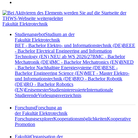
Fakultät Elektrotechnik
Studienangebot
Studium an der
Fakultät Elektrotechnik
BET - Bachelor Elektro- und Informationstechnik (DE)
BEEE
- Bachelor Electrical Engineering and Information
Technology (EN) NEU ab WS 2026/27
BMC - Bachelor
Mechatronik (DE)
IMC - Bachelor Mechatronics (EN)
BNED
- Bachelor Nachhaltige Energiesysteme (DE)
BESE -
Bachelor Engineering Science (EN)
MET - Master Elektro-
und Informationstechnik (DE)
BRO - Bachelor Robotik
(DE)
IRO - Bachelor Robotics
(EN)
Erstsemester
Studieninteressierte
Internationale
Studierende
Vorlesungsverzeichnis
Forschung
Forschung an
der Fakultät Elektrotechnik
Forschungsexplorer
Kooperationsmöglichkeiten
Kooperative
Promotion
Fakultät
Organisation der