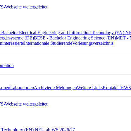
Bachelor Electrical Engineering and Information Technology (EN) 
ergiesysteme (DE)
BESE - Bachelor Engineering Science (EN)
MET - M
ninteressierte
Internationale Studierende
Vorlesungsverzeichnis
omotion
sonen
Laboratorien
Archivierte Meldungen
Weitere Links
Kontakt
THWS 
ion Technology (EN) NEU ab WS 2026/27