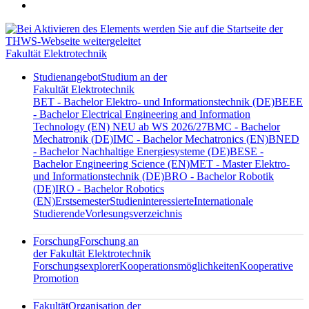
Fakultät Elektrotechnik
Studienangebot
Studium an der
Fakultät Elektrotechnik
BET - Bachelor Elektro- und Informationstechnik (DE)
BEEE
- Bachelor Electrical Engineering and Information
Technology (EN) NEU ab WS 2026/27
BMC - Bachelor
Mechatronik (DE)
IMC - Bachelor Mechatronics (EN)
BNED
- Bachelor Nachhaltige Energiesysteme (DE)
BESE -
Bachelor Engineering Science (EN)
MET - Master Elektro-
und Informationstechnik (DE)
BRO - Bachelor Robotik
(DE)
IRO - Bachelor Robotics
(EN)
Erstsemester
Studieninteressierte
Internationale
Studierende
Vorlesungsverzeichnis
Forschung
Forschung an
der Fakultät Elektrotechnik
Forschungsexplorer
Kooperationsmöglichkeiten
Kooperative
Promotion
Fakultät
Organisation der