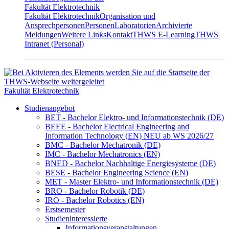
Fakultät Elektrotechnik
Fakultät Elektrotechnik
Organisation und
Ansprechpersonen
Personen
Laboratorien
Archivierte
Meldungen
Weitere Links
Kontakt
THWS E-Learning
THWS
Intranet (Personal)
Fakultät Elektrotechnik
Studienangebot
BET - Bachelor Elektro- und Informationstechnik (DE)
BEEE - Bachelor Electrical Engineering and
Information Technology (EN) NEU ab WS 2026/27
BMC - Bachelor Mechatronik (DE)
IMC - Bachelor Mechatronics (EN)
BNED - Bachelor Nachhaltige Energiesysteme (DE)
BESE - Bachelor Engineering Science (EN)
MET - Master Elektro- und Informationstechnik (DE)
BRO - Bachelor Robotik (DE)
IRO - Bachelor Robotics (EN)
Erstsemester
Studieninteressierte
Informationsveranstaltungen