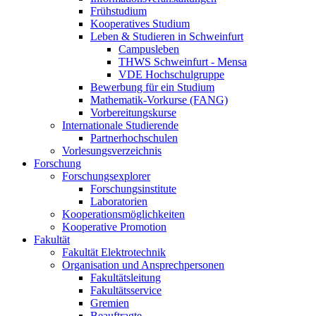
Frühstudium
Kooperatives Studium
Leben & Studieren in Schweinfurt
Campusleben
THWS Schweinfurt - Mensa
VDE Hochschulgruppe
Bewerbung für ein Studium
Mathematik-Vorkurse (FANG)
Vorbereitungskurse
Internationale Studierende
Partnerhochschulen
Vorlesungsverzeichnis
Forschung
Forschungsexplorer
Forschungsinstitute
Laboratorien
Kooperationsmöglichkeiten
Kooperative Promotion
Fakultät
Fakultät Elektrotechnik
Organisation und Ansprechpersonen
Fakultätsleitung
Fakultätsservice
Gremien
Beauftragte