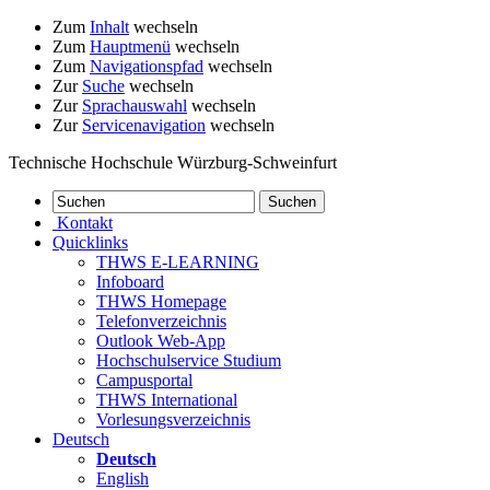
Zum
Inhalt
wechseln
Zum
Hauptmenü
wechseln
Zum
Navigationspfad
wechseln
Zur
Suche
wechseln
Zur
Sprachauswahl
wechseln
Zur
Servicenavigation
wechseln
Technische Hochschule Würzburg-Schweinfurt
Kontakt
Quicklinks
THWS E-LEARNING
Infoboard
THWS Homepage
Telefonverzeichnis
Outlook Web-App
Hochschulservice Studium
Campusportal
THWS International
Vorlesungsverzeichnis
Deutsch
Deutsch
English