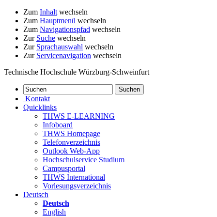
Zum
Inhalt
wechseln
Zum
Hauptmenü
wechseln
Zum
Navigationspfad
wechseln
Zur
Suche
wechseln
Zur
Sprachauswahl
wechseln
Zur
Servicenavigation
wechseln
Technische Hochschule Würzburg-Schweinfurt
Kontakt
Quicklinks
THWS E-LEARNING
Infoboard
THWS Homepage
Telefonverzeichnis
Outlook Web-App
Hochschulservice Studium
Campusportal
THWS International
Vorlesungsverzeichnis
Deutsch
Deutsch
English