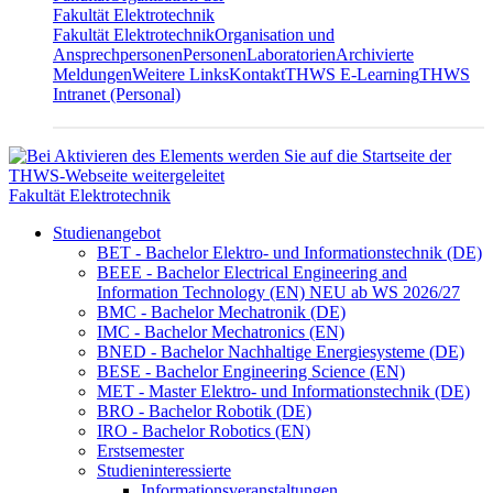
Fakultät Elektrotechnik
Fakultät Elektrotechnik
Organisation und
Ansprechpersonen
Personen
Laboratorien
Archivierte
Meldungen
Weitere Links
Kontakt
THWS E-Learning
THWS
Intranet (Personal)
Fakultät Elektrotechnik
Studienangebot
BET - Bachelor Elektro- und Informationstechnik (DE)
BEEE - Bachelor Electrical Engineering and
Information Technology (EN) NEU ab WS 2026/27
BMC - Bachelor Mechatronik (DE)
IMC - Bachelor Mechatronics (EN)
BNED - Bachelor Nachhaltige Energiesysteme (DE)
BESE - Bachelor Engineering Science (EN)
MET - Master Elektro- und Informationstechnik (DE)
BRO - Bachelor Robotik (DE)
IRO - Bachelor Robotics (EN)
Erstsemester
Studieninteressierte
Informationsveranstaltungen