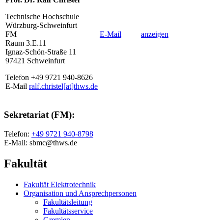
Technische Hochschule
Würzburg-Schweinfurt
FM
E-Mail
anzeigen
Raum 3.E.11
Ignaz-Schön-Straße 11
97421 Schweinfurt
Telefon +49 9721 940-8626
E-Mail
ralf.christel[at]thws.de
Sekretariat (FM):
Telefon:
+49 9721 940-8798
E-Mail:
sbmc@thws.de
Fakultät
Fakultät Elektrotechnik
Organisation und Ansprechpersonen
Fakultätsleitung
Fakultätsservice
Gremien