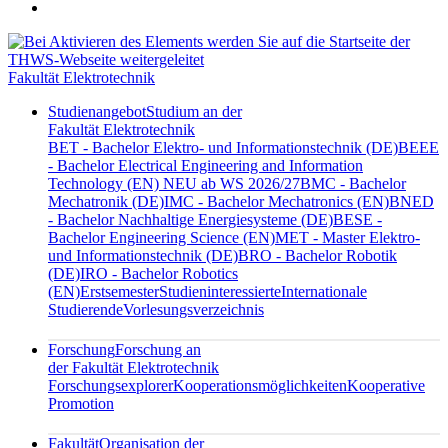
Fakultät Elektrotechnik
Studienangebot
Studium an der
Fakultät Elektrotechnik
BET - Bachelor Elektro- und Informationstechnik (DE)
BEEE
- Bachelor Electrical Engineering and Information
Technology (EN) NEU ab WS 2026/27
BMC - Bachelor
Mechatronik (DE)
IMC - Bachelor Mechatronics (EN)
BNED
- Bachelor Nachhaltige Energiesysteme (DE)
BESE -
Bachelor Engineering Science (EN)
MET - Master Elektro-
und Informationstechnik (DE)
BRO - Bachelor Robotik
(DE)
IRO - Bachelor Robotics
(EN)
Erstsemester
Studieninteressierte
Internationale
Studierende
Vorlesungsverzeichnis
Forschung
Forschung an
der Fakultät Elektrotechnik
Forschungsexplorer
Kooperationsmöglichkeiten
Kooperative
Promotion
Fakultät
Organisation der