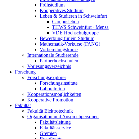
Frühstudium
Kooperatives Studium
Leben & Studieren in Schweinfurt
Campusleben
THWS Schweinfurt - Mensa
VDE Hochschulgruppe
Bewerbung für ein Studium
Mathematik-Vorkurse (FANG)
Vorbereitungskurse
Internationale Studierende
Partnerhochschulen
Vorlesungsverzeichnis
Forschung
Forschungsexplorer
Forschungsinstitute
Laboratorien
Kooperationsmöglichkeiten
Kooperative Promotion
Fakultät
Fakultät Elektrotechnik
Organisation und Ansprechpersonen
Fakultätsleitung
Fakultätsservice
Gremien
Beauftragte