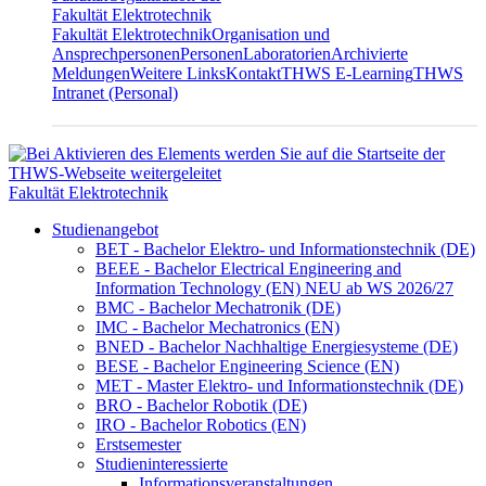
Fakultät Elektrotechnik
Fakultät Elektrotechnik
Organisation und
Ansprechpersonen
Personen
Laboratorien
Archivierte
Meldungen
Weitere Links
Kontakt
THWS E-Learning
THWS
Intranet (Personal)
Fakultät Elektrotechnik
Studienangebot
BET - Bachelor Elektro- und Informationstechnik (DE)
BEEE - Bachelor Electrical Engineering and
Information Technology (EN) NEU ab WS 2026/27
BMC - Bachelor Mechatronik (DE)
IMC - Bachelor Mechatronics (EN)
BNED - Bachelor Nachhaltige Energiesysteme (DE)
BESE - Bachelor Engineering Science (EN)
MET - Master Elektro- und Informationstechnik (DE)
BRO - Bachelor Robotik (DE)
IRO - Bachelor Robotics (EN)
Erstsemester
Studieninteressierte
Informationsveranstaltungen