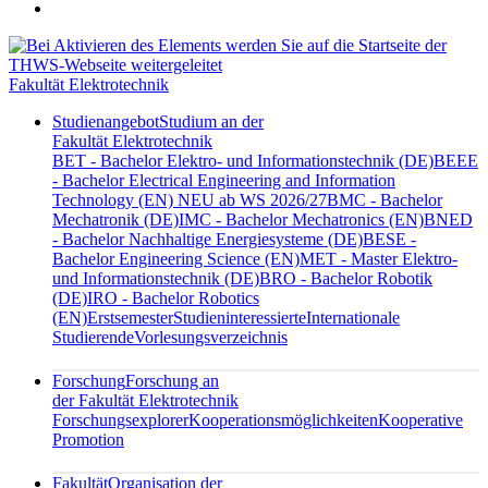
Fakultät Elektrotechnik
Studienangebot
Studium an der
Fakultät Elektrotechnik
BET - Bachelor Elektro- und Informationstechnik (DE)
BEEE
- Bachelor Electrical Engineering and Information
Technology (EN) NEU ab WS 2026/27
BMC - Bachelor
Mechatronik (DE)
IMC - Bachelor Mechatronics (EN)
BNED
- Bachelor Nachhaltige Energiesysteme (DE)
BESE -
Bachelor Engineering Science (EN)
MET - Master Elektro-
und Informationstechnik (DE)
BRO - Bachelor Robotik
(DE)
IRO - Bachelor Robotics
(EN)
Erstsemester
Studieninteressierte
Internationale
Studierende
Vorlesungsverzeichnis
Forschung
Forschung an
der Fakultät Elektrotechnik
Forschungsexplorer
Kooperationsmöglichkeiten
Kooperative
Promotion
Fakultät
Organisation der