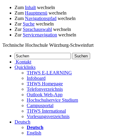
Zum
Inhalt
wechseln
Zum
Hauptmenü
wechseln
Zum
Navigationspfad
wechseln
Zur
Suche
wechseln
Zur
Sprachauswahl
wechseln
Zur
Servicenavigation
wechseln
Technische Hochschule Würzburg-Schweinfurt
Kontakt
Quicklinks
THWS E-LEARNING
Infoboard
THWS Homepage
Telefonverzeichnis
Outlook Web-App
Hochschulservice Studium
Campusportal
THWS International
Vorlesungsverzeichnis
Deutsch
Deutsch
English