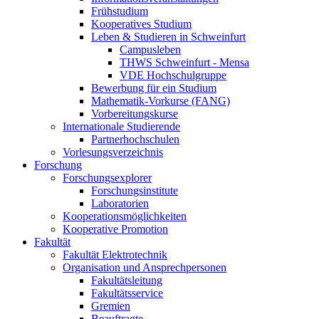
Frühstudium
Kooperatives Studium
Leben & Studieren in Schweinfurt
Campusleben
THWS Schweinfurt - Mensa
VDE Hochschulgruppe
Bewerbung für ein Studium
Mathematik-Vorkurse (FANG)
Vorbereitungskurse
Internationale Studierende
Partnerhochschulen
Vorlesungsverzeichnis
Forschung
Forschungsexplorer
Forschungsinstitute
Laboratorien
Kooperationsmöglichkeiten
Kooperative Promotion
Fakultät
Fakultät Elektrotechnik
Organisation und Ansprechpersonen
Fakultätsleitung
Fakultätsservice
Gremien
Beauftragte