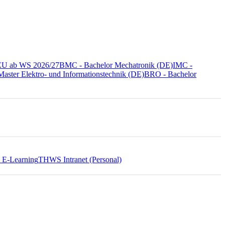
NEU ab WS 2026/27
BMC - Bachelor Mechatronik (DE)
IMC -
aster Elektro- und Informationstechnik (DE)
BRO - Bachelor
E-Learning
THWS Intranet (Personal)