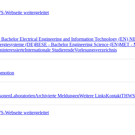
Bachelor Electrical Engineering and Information Technology (EN) 
ergiesysteme (DE)
BESE - Bachelor Engineering Science (EN)
MET - M
ninteressierte
Internationale Studierende
Vorlesungsverzeichnis
omotion
sonen
Laboratorien
Archivierte Meldungen
Weitere Links
Kontakt
THWS 