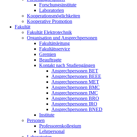
Forschungsinstitute
Laboratorien
Kooperationsmöglichkeiten
Kooperative Promotion
Fakultät
Fakultät Elektrotechnik
Organisation und Ansprechpersonen
Fakultätsleitung
Fakultätsservice
Gremien
Beauftragte
Kontakt nach Studiengängen
Ansprechpersonen BET
Ansprechpersonen BEEE
Ansprechpersonen MET
Ansprechpersonen BMC
Ansprechpersonen IMC
Ansprechpersonen BRO
Ansprechpersonen IRO
Ansprechpersonen BNED
Institute
Personen
Professorenkollegium
Lehrpersonal
Laboratorien