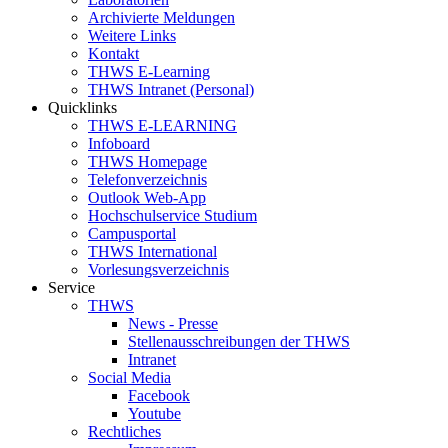
Archivierte Meldungen
Weitere Links
Kontakt
THWS E-Learning
THWS Intranet (Personal)
Quicklinks
THWS E-LEARNING
Infoboard
THWS Homepage
Telefonverzeichnis
Outlook Web-App
Hochschulservice Studium
Campusportal
THWS International
Vorlesungsverzeichnis
Service
THWS
News - Presse
Stellenausschreibungen der THWS
Intranet
Social Media
Facebook
Youtube
Rechtliches