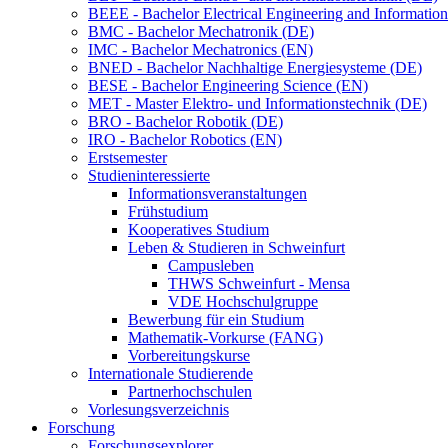
BEEE - Bachelor Electrical Engineering and Informat
BMC - Bachelor Mechatronik (DE)
IMC - Bachelor Mechatronics (EN)
BNED - Bachelor Nachhaltige Energiesysteme (DE)
BESE - Bachelor Engineering Science (EN)
MET - Master Elektro- und Informationstechnik (DE)
BRO - Bachelor Robotik (DE)
IRO - Bachelor Robotics (EN)
Erstsemester
Studieninteressierte
Informationsveranstaltungen
Frühstudium
Kooperatives Studium
Leben & Studieren in Schweinfurt
Campusleben
THWS Schweinfurt - Mensa
VDE Hochschulgruppe
Bewerbung für ein Studium
Mathematik-Vorkurse (FANG)
Vorbereitungskurse
Internationale Studierende
Partnerhochschulen
Vorlesungsverzeichnis
Forschung
Forschungsexplorer