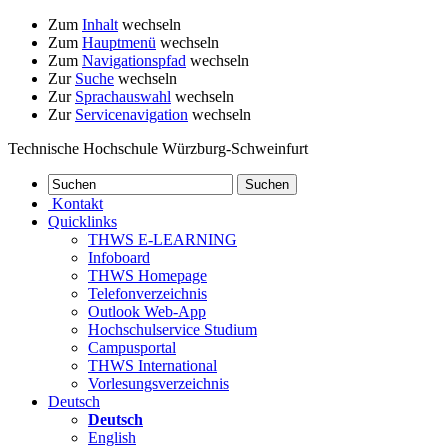
Zum
Inhalt
wechseln
Zum
Hauptmenü
wechseln
Zum
Navigationspfad
wechseln
Zur
Suche
wechseln
Zur
Sprachauswahl
wechseln
Zur
Servicenavigation
wechseln
Technische Hochschule Würzburg-Schweinfurt
Kontakt
Quicklinks
THWS E-LEARNING
Infoboard
THWS Homepage
Telefonverzeichnis
Outlook Web-App
Hochschulservice Studium
Campusportal
THWS International
Vorlesungsverzeichnis
Deutsch
Deutsch
English