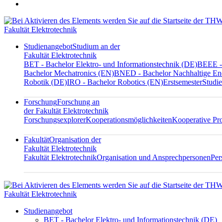
Fakultät Elektrotechnik
Studienangebot
Studium an der
Fakultät Elektrotechnik
BET - Bachelor Elektro- und Informationstechnik (DE)
BEEE - 
Bachelor Mechatronics (EN)
BNED - Bachelor Nachhaltige En
Robotik (DE)
IRO - Bachelor Robotics (EN)
Erstsemester
Studie
Forschung
Forschung an
der Fakultät Elektrotechnik
Forschungsexplorer
Kooperationsmöglichkeiten
Kooperative Pr
Fakultät
Organisation der
Fakultät Elektrotechnik
Fakultät Elektrotechnik
Organisation und Ansprechpersonen
Per
Fakultät Elektrotechnik
Studienangebot
BET - Bachelor Elektro- und Informationstechnik (DE)