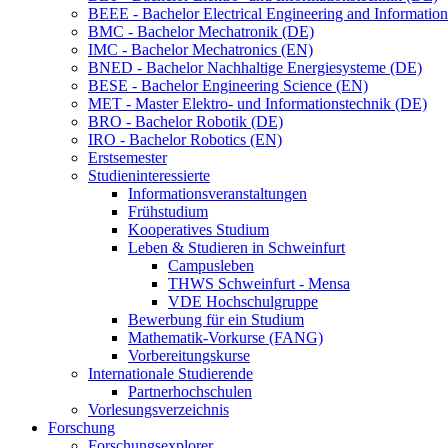
BEEE - Bachelor Electrical Engineering and Informat
BMC - Bachelor Mechatronik (DE)
IMC - Bachelor Mechatronics (EN)
BNED - Bachelor Nachhaltige Energiesysteme (DE)
BESE - Bachelor Engineering Science (EN)
MET - Master Elektro- und Informationstechnik (DE)
BRO - Bachelor Robotik (DE)
IRO - Bachelor Robotics (EN)
Erstsemester
Studieninteressierte
Informationsveranstaltungen
Frühstudium
Kooperatives Studium
Leben & Studieren in Schweinfurt
Campusleben
THWS Schweinfurt - Mensa
VDE Hochschulgruppe
Bewerbung für ein Studium
Mathematik-Vorkurse (FANG)
Vorbereitungskurse
Internationale Studierende
Partnerhochschulen
Vorlesungsverzeichnis
Forschung
Forschungsexplorer