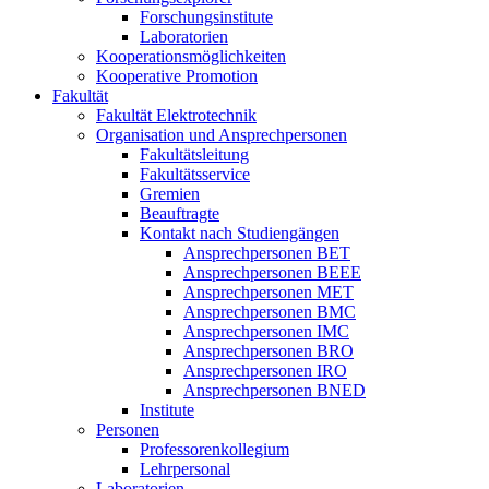
Forschungsinstitute
Laboratorien
Kooperationsmöglichkeiten
Kooperative Promotion
Fakultät
Fakultät Elektrotechnik
Organisation und Ansprechpersonen
Fakultätsleitung
Fakultätsservice
Gremien
Beauftragte
Kontakt nach Studiengängen
Ansprechpersonen BET
Ansprechpersonen BEEE
Ansprechpersonen MET
Ansprechpersonen BMC
Ansprechpersonen IMC
Ansprechpersonen BRO
Ansprechpersonen IRO
Ansprechpersonen BNED
Institute
Personen
Professorenkollegium
Lehrpersonal
Laboratorien