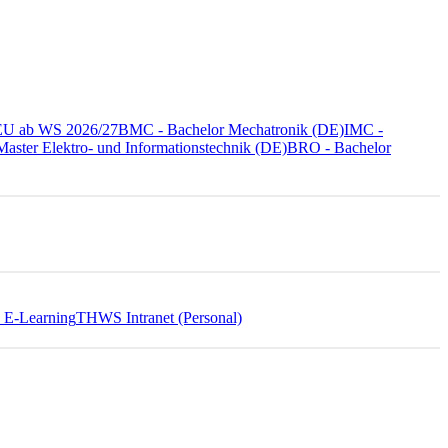
NEU ab WS 2026/27
BMC - Bachelor Mechatronik (DE)
IMC -
aster Elektro- und Informationstechnik (DE)
BRO - Bachelor
E-Learning
THWS Intranet (Personal)