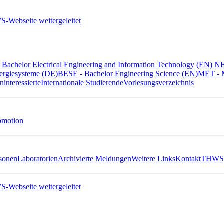
Bachelor Electrical Engineering and Information Technology (EN) 
ergiesysteme (DE)
BESE - Bachelor Engineering Science (EN)
MET - M
ninteressierte
Internationale Studierende
Vorlesungsverzeichnis
omotion
sonen
Laboratorien
Archivierte Meldungen
Weitere Links
Kontakt
THWS 