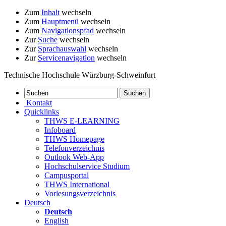
Zum
Inhalt
wechseln
Zum
Hauptmenü
wechseln
Zum
Navigationspfad
wechseln
Zur
Suche
wechseln
Zur
Sprachauswahl
wechseln
Zur
Servicenavigation
wechseln
Technische Hochschule Würzburg-Schweinfurt
Kontakt
Quicklinks
THWS E-LEARNING
Infoboard
THWS Homepage
Telefonverzeichnis
Outlook Web-App
Hochschulservice Studium
Campusportal
THWS International
Vorlesungsverzeichnis
Deutsch
Deutsch
English