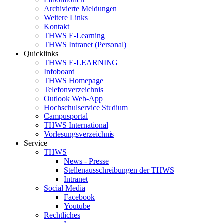
Archivierte Meldungen
Weitere Links
Kontakt
THWS E-Learning
THWS Intranet (Personal)
Quicklinks
THWS E-LEARNING
Infoboard
THWS Homepage
Telefonverzeichnis
Outlook Web-App
Hochschulservice Studium
Campusportal
THWS International
Vorlesungsverzeichnis
Service
THWS
News - Presse
Stellenausschreibungen der THWS
Intranet
Social Media
Facebook
Youtube
Rechtliches