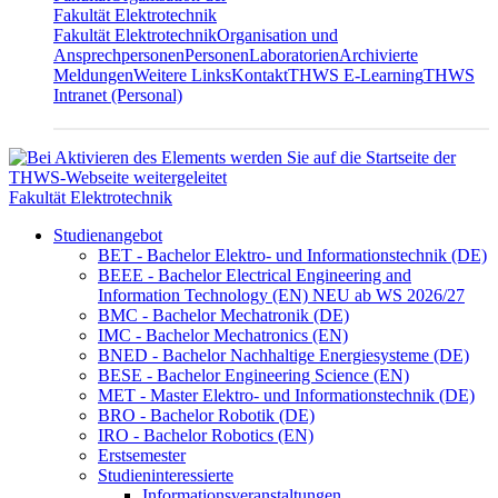
Fakultät Elektrotechnik
Fakultät Elektrotechnik
Organisation und
Ansprechpersonen
Personen
Laboratorien
Archivierte
Meldungen
Weitere Links
Kontakt
THWS E-Learning
THWS
Intranet (Personal)
Fakultät Elektrotechnik
Studienangebot
BET - Bachelor Elektro- und Informationstechnik (DE)
BEEE - Bachelor Electrical Engineering and
Information Technology (EN) NEU ab WS 2026/27
BMC - Bachelor Mechatronik (DE)
IMC - Bachelor Mechatronics (EN)
BNED - Bachelor Nachhaltige Energiesysteme (DE)
BESE - Bachelor Engineering Science (EN)
MET - Master Elektro- und Informationstechnik (DE)
BRO - Bachelor Robotik (DE)
IRO - Bachelor Robotics (EN)
Erstsemester
Studieninteressierte
Informationsveranstaltungen