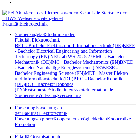
Fakultät Elektrotechnik
Studienangebot
Studium an der
Fakultät Elektrotechnik
BET - Bachelor Elektro- und Informationstechnik (DE)
BEEE
- Bachelor Electrical Engineering and Information
Technology (EN) NEU ab WS 2026/27
BMC - Bachelor
Mechatronik (DE)
IMC - Bachelor Mechatronics (EN)
BNED
- Bachelor Nachhaltige Energiesysteme (DE)
BESE -
Bachelor Engineering Science (EN)
MET - Master Elektro-
und Informationstechnik (DE)
BRO - Bachelor Robotik
(DE)
IRO - Bachelor Robotics
(EN)
Erstsemester
Studieninteressierte
Internationale
Studierende
Vorlesungsverzeichnis
Forschung
Forschung an
der Fakultät Elektrotechnik
Forschungsexplorer
Kooperationsmöglichkeiten
Kooperative
Promotion
Fakultät
Organisation der