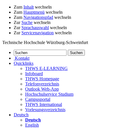
Zum
Inhalt
wechseln
Zum
Hauptmenü
wechseln
Zum
Navigationspfad
wechseln
Zur
Suche
wechseln
Zur
Sprachauswahl
wechseln
Zur
Servicenavigation
wechseln
Technische Hochschule Würzburg-Schweinfurt
Kontakt
Quicklinks
THWS E-LEARNING
Infoboard
THWS Homepage
Telefonverzeichnis
Outlook Web-App
Hochschulservice Studium
Campusportal
THWS International
Vorlesungsverzeichnis
Deutsch
Deutsch
English