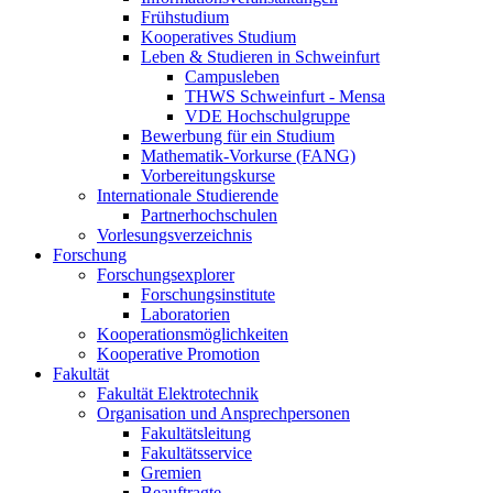
Frühstudium
Kooperatives Studium
Leben & Studieren in Schweinfurt
Campusleben
THWS Schweinfurt - Mensa
VDE Hochschulgruppe
Bewerbung für ein Studium
Mathematik-Vorkurse (FANG)
Vorbereitungskurse
Internationale Studierende
Partnerhochschulen
Vorlesungsverzeichnis
Forschung
Forschungsexplorer
Forschungsinstitute
Laboratorien
Kooperationsmöglichkeiten
Kooperative Promotion
Fakultät
Fakultät Elektrotechnik
Organisation und Ansprechpersonen
Fakultätsleitung
Fakultätsservice
Gremien
Beauftragte