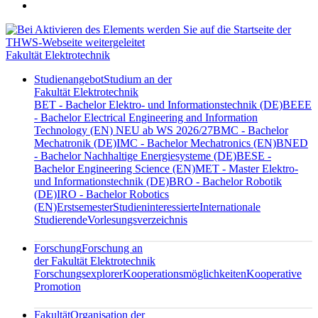
Fakultät Elektrotechnik
Studienangebot
Studium an der
Fakultät Elektrotechnik
BET - Bachelor Elektro- und Informationstechnik (DE)
BEEE
- Bachelor Electrical Engineering and Information
Technology (EN) NEU ab WS 2026/27
BMC - Bachelor
Mechatronik (DE)
IMC - Bachelor Mechatronics (EN)
BNED
- Bachelor Nachhaltige Energiesysteme (DE)
BESE -
Bachelor Engineering Science (EN)
MET - Master Elektro-
und Informationstechnik (DE)
BRO - Bachelor Robotik
(DE)
IRO - Bachelor Robotics
(EN)
Erstsemester
Studieninteressierte
Internationale
Studierende
Vorlesungsverzeichnis
Forschung
Forschung an
der Fakultät Elektrotechnik
Forschungsexplorer
Kooperationsmöglichkeiten
Kooperative
Promotion
Fakultät
Organisation der