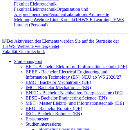
Fakultät Elektrotechnik
Fakultät Elektrotechnik
Organisation und
Ansprechpersonen
Personen
Laboratorien
Archivierte
Meldungen
Weitere Links
Kontakt
THWS E-Learning
THWS
Intranet (Personal)
Fakultät Elektrotechnik
Studienangebot
BET - Bachelor Elektro- und Informationstechnik (DE)
BEEE - Bachelor Electrical Engineering and
Information Technology (EN) NEU ab WS 2026/27
BMC - Bachelor Mechatronik (DE)
IMC - Bachelor Mechatronics (EN)
BNED - Bachelor Nachhaltige Energiesysteme (DE)
BESE - Bachelor Engineering Science (EN)
MET - Master Elektro- und Informationstechnik (DE)
BRO - Bachelor Robotik (DE)
IRO - Bachelor Robotics (EN)
Erstsemester
Studieninteressierte
Informationsveranstaltungen