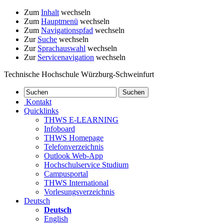
Zum
Inhalt
wechseln
Zum
Hauptmenü
wechseln
Zum
Navigationspfad
wechseln
Zur
Suche
wechseln
Zur
Sprachauswahl
wechseln
Zur
Servicenavigation
wechseln
Technische Hochschule Würzburg-Schweinfurt
Kontakt
Quicklinks
THWS E-LEARNING
Infoboard
THWS Homepage
Telefonverzeichnis
Outlook Web-App
Hochschulservice Studium
Campusportal
THWS International
Vorlesungsverzeichnis
Deutsch
Deutsch
English