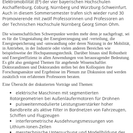
Elektromobilität (E³) der vier bayerischen Hochschulen
Aschaffenburg, Coburg, Nürnberg und Würzburg-Schweinfurt.
Auch in diesem Sommersemester trafen sich wieder rund 30
Promovierende mit zwölf Professorinnen und Professoren an
der Technischen Hochschule Nürnberg Georg Simon Ohm.
Die wissenschaftlichen Schwerpunkte werden mehr denn je nachgefragt, sei
es für die Umgestaltung der Energieerzeugung und -verteilung, die
Energiespeicherung und -umwandlung oder deren Nutzung in der Mobilität,
in Antrieben, in der Industrie oder vielen anderen Bereichen wie
beispielsweise der Hochspannungstechnik. Darüber hinaus sind Robustheit
und Energieeffizienz in allen Anwendungen von herausragender Bedeutung.
Es gibt also genügend Themen für angehende Wissenschaftler.
Doktorandinnen und Doktoranden stellen bei den Kolloquien ihre
Forschungsansätze und Ergebnisse im Plenum zur Diskussion und werden
zusätzlich von erfahrenen Professoren beraten.
Eine Übersicht der diskutierten Vorträge und Themen:
elektrische Maschinen mit segmentierten
Rotorgeometrien bei Außenläufermotoren für Drohnen
pulsweitenmodulierte Leistungsverstärker hoher
Bandbreite als aktive Filter in Bordnetzen von Fahrzeugen,
Schiffen und Flugzeugen
interferometrische Ausdehnungsmessungen von
Lithium-Ionen-Zellen
messtechnische Untersuchung und Modellbildung des