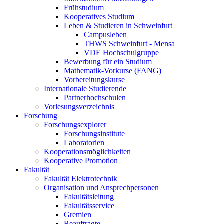
Frühstudium
Kooperatives Studium
Leben & Studieren in Schweinfurt
Campusleben
THWS Schweinfurt - Mensa
VDE Hochschulgruppe
Bewerbung für ein Studium
Mathematik-Vorkurse (FANG)
Vorbereitungskurse
Internationale Studierende
Partnerhochschulen
Vorlesungsverzeichnis
Forschung
Forschungsexplorer
Forschungsinstitute
Laboratorien
Kooperationsmöglichkeiten
Kooperative Promotion
Fakultät
Fakultät Elektrotechnik
Organisation und Ansprechpersonen
Fakultätsleitung
Fakultätsservice
Gremien
Beauftragte