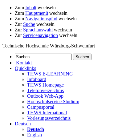
Zum
Inhalt
wechseln
Zum
Hauptmenü
wechseln
Zum
Navigationspfad
wechseln
Zur
Suche
wechseln
Zur
Sprachauswahl
wechseln
Zur
Servicenavigation
wechseln
Technische Hochschule Würzburg-Schweinfurt
Kontakt
Quicklinks
THWS E-LEARNING
Infoboard
THWS Homepage
Telefonverzeichnis
Outlook Web-App
Hochschulservice Studium
Campusportal
THWS International
Vorlesungsverzeichnis
Deutsch
Deutsch
English