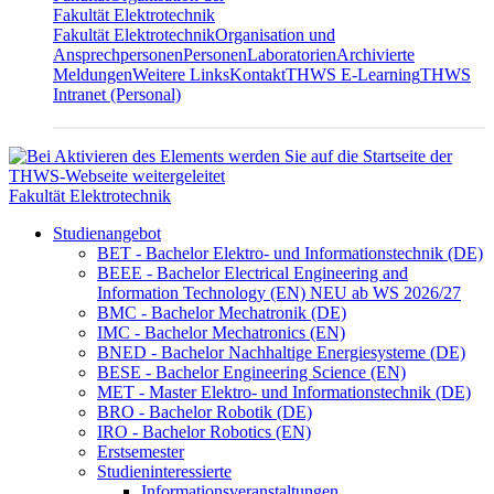
Fakultät Elektrotechnik
Fakultät Elektrotechnik
Organisation und
Ansprechpersonen
Personen
Laboratorien
Archivierte
Meldungen
Weitere Links
Kontakt
THWS E-Learning
THWS
Intranet (Personal)
Fakultät Elektrotechnik
Studienangebot
BET - Bachelor Elektro- und Informationstechnik (DE)
BEEE - Bachelor Electrical Engineering and
Information Technology (EN) NEU ab WS 2026/27
BMC - Bachelor Mechatronik (DE)
IMC - Bachelor Mechatronics (EN)
BNED - Bachelor Nachhaltige Energiesysteme (DE)
BESE - Bachelor Engineering Science (EN)
MET - Master Elektro- und Informationstechnik (DE)
BRO - Bachelor Robotik (DE)
IRO - Bachelor Robotics (EN)
Erstsemester
Studieninteressierte
Informationsveranstaltungen