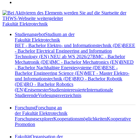
Fakultät Elektrotechnik
Studienangebot
Studium an der
Fakultät Elektrotechnik
BET - Bachelor Elektro- und Informationstechnik (DE)
BEEE
- Bachelor Electrical Engineering and Information
Technology (EN) NEU ab WS 2026/27
BMC - Bachelor
Mechatronik (DE)
IMC - Bachelor Mechatronics (EN)
BNED
- Bachelor Nachhaltige Energiesysteme (DE)
BESE -
Bachelor Engineering Science (EN)
MET - Master Elektro-
und Informationstechnik (DE)
BRO - Bachelor Robotik
(DE)
IRO - Bachelor Robotics
(EN)
Erstsemester
Studieninteressierte
Internationale
Studierende
Vorlesungsverzeichnis
Forschung
Forschung an
der Fakultät Elektrotechnik
Forschungsexplorer
Kooperationsmöglichkeiten
Kooperative
Promotion
Fakultät
Organisation der